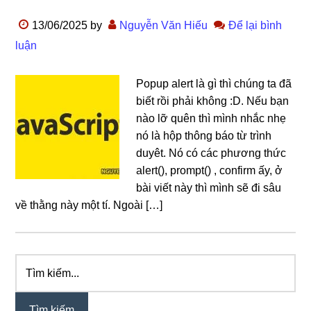
13/06/2025
by
Nguyễn Văn Hiếu
Để lại bình
luận
Popup alert là gì thì chúng ta đã
biết rồi phải không :D. Nếu bạn
nào lỡ quên thì mình nhắc nhẹ
nó là hộp thông báo từ trình
duyêt. Nó có các phương thức
alert(), prompt() , confirm ấy, ở
bài viết này thì mình sẽ đi sâu
về thằng này một tí. Ngoài […]
Tìm
Sidebar
kiếm...
chính