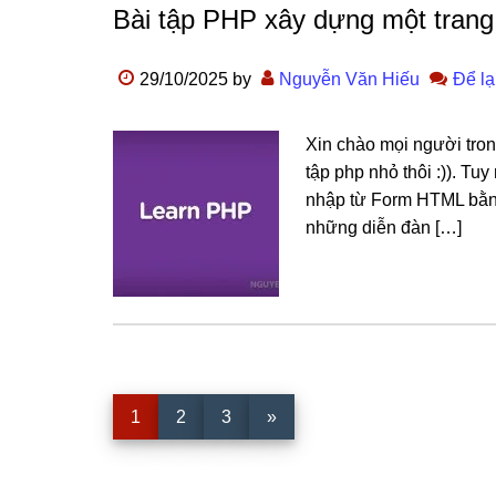
Bài tập PHP xây dựng một trang
29/10/2025
by
Nguyễn Văn Hiếu
Để lạ
Xin chào mọi người tron
tập php nhỏ thôi :)). Tu
nhập từ Form HTML bằn
những diễn đàn […]
Trang
Trang
Trang
1
2
3
»