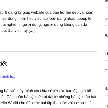
S
p & đăng ký giúp website của bạn trở lên đẹp và hoàn
G
 sử dụng. Hơn hết, việc tạo form đăng nhập popup lên
 trải nghiệm người dùng, người dùng không cần đợi
hập. Bài viết này […]
B
T
iết
C
i bình luận
B
ng bài viết này mình xin chia sẻ tới các bạn độc giả bộ
iải. Các phần bài tập sẽ trải dài từ những bài tập căn bản
ello World cho đến các bài tập thao tác với cơ sở […]
P