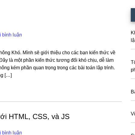
K
i bình luận
lậ
Không Khó. Mình sẽ giới thiệu cho các bạn kiến thức về
Đây là một phần kiến thức tương đối khó chịu, dễ làm
T
ng kém phần quan trọng trong các bài toán lập trình.
p
ng […]
Bà
V
với HTML, CSS, và JS
i bình luận