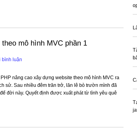
o
L
 theo mô hình MVC phần 1
T
b
i bình luận
n PHP nâng cao xây dựng website theo mô hình MVC ra
C
lịch sử. Sau nhiều đêm trăn trở, lăn lê bò trườn mình đã
để đời này. Quyết định được xuất phát từ tình yêu quê
T
ja