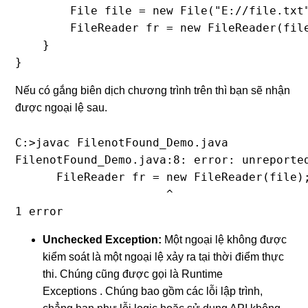
        File file = new File("E://file.txt"
        FileReader fr = new FileReader(file
    }

}
Nếu có gắng biên dịch chương trình trên thì bạn sẽ nhận
được ngoại lệ sau.
C:>javac FilenotFound_Demo.java

FilenotFound_Demo.java:8: error: unreporte
      FileReader fr = new FileReader(file);
                      ^

1 error
Unchecked Exception:
Một ngoại lệ không được
kiểm soát là một ngoại lệ xảy ra tại thời điểm thực
thi. Chúng cũng được gọi là Runtime
Exceptions . Chúng bao gồm các lỗi lập trình,