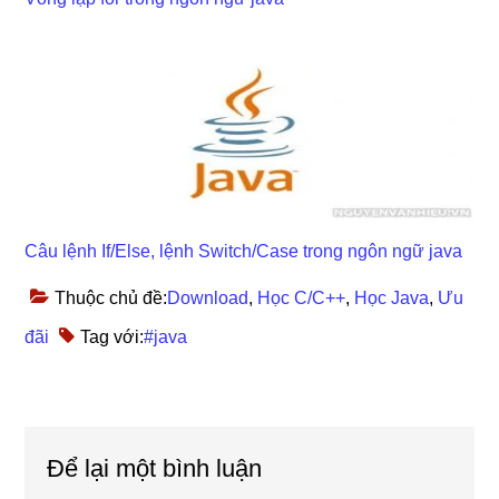
Câu lệnh If/Else, lệnh Switch/Case trong ngôn ngữ java
Thuộc chủ đề:
Download
,
Học C/C++
,
Học Java
,
Ưu
đãi
Tag với:
#java
Reader
Để lại một bình luận
Interactions