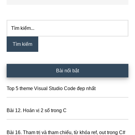
Tìm
Sidebar
kiếm...
chính
Bài nổi bật
Top 5 theme Visual Studio Code đẹp nhất
Bài 12. Hoán vị 2 số trong C
Bài 16. Tham trị và tham chiếu, từ khóa ref, out trong C#