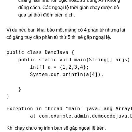
chẳng hạn như lỗi logic hoặc sử dụng API không
đúng cách. Các ngoại lệ thời gian chạy được bỏ
qua tại thời điểm biên dịch.
Ví dụ nếu bạn khai báo một mảng có 4 phần tử nhưng lại
cố gắng truy cập phần tử thứ 5 thì sẽ gặp ngoại lệ.
public class DemoJava {

    public static void main(String[] args) 
        int[] a = {1,2,3,4};

        System.out.println(a[4]);

    }

Exception in thread "main" java.lang.ArrayI
	at com.example.admin.democodejava.
Khi chạy chương trình bạn sẽ gặp ngoại lệ trên.