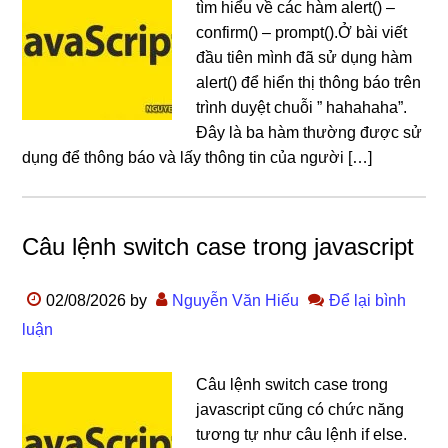
tìm hiểu về các hàm alert() –
confirm() – prompt().Ở bài viết
đầu tiên mình đã sử dụng hàm
alert() để hiển thị thông báo trên
trình duyệt chuỗi ” hahahaha”.
Đây là ba hàm thường được sử
dụng để thông báo và lấy thông tin của người […]
Câu lệnh switch case trong javascript
02/08/2026
by
Nguyễn Văn Hiếu
Để lại bình
luận
Câu lệnh switch case trong
javascript cũng có chức năng
tương tự như câu lệnh if else.