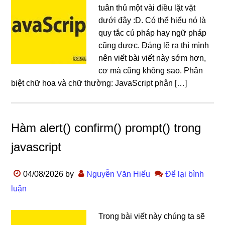
tuân thủ một vài điều lặt vặt
dưới đây :D. Có thể hiểu nó là
quy tắc cú pháp hay ngữ pháp
cũng được. Đáng lẽ ra thì mình
nên viết bài viết này sớm hơn,
cơ mà cũng không sao. Phân
biệt chữ hoa và chữ thường: JavaScript phân […]
Hàm alert() confirm() prompt() trong
javascript
04/08/2026
by
Nguyễn Văn Hiếu
Để lại bình
luận
Trong bài viết này chúng ta sẽ