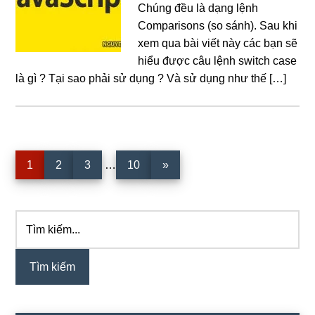
Chúng đều là dạng lệnh
Comparisons (so sánh). Sau khi
xem qua bài viết này các bạn sẽ
hiểu được câu lệnh switch case
là gì ? Tại sao phải sử dụng ? Và sử dụng như thế […]
Interim
Trang
Trang
Trang
Trang
1
2
3
…
10
»
pages
omitted
Tìm
Sidebar
kiếm...
chính