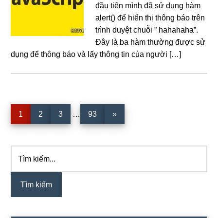
đầu tiên mình đã sử dụng hàm
alert() để hiển thị thông báo trên
trình duyệt chuỗi ” hahahaha”.
Đây là ba hàm thường được sử
dụng để thông báo và lấy thông tin của người […]
Interim
Trang
Trang
Trang
Trang
1
2
3
…
93
»
pages
omitted
Tìm
Sidebar
kiếm...
chính