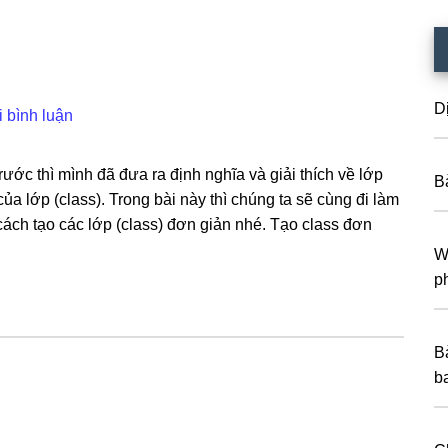
D
i bình luận
ước thì mình đã đưa ra định nghĩa và giải thích về lớp
B
của lớp (class). Trong bài này thì chúng ta sẽ cùng đi làm
ách tạo các lớp (class) đơn giản nhé. Tạo class đơn
W
ph
B
b