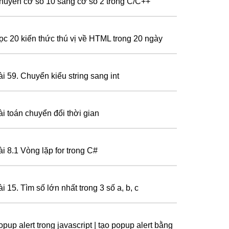
huyển cơ số 10 sang cơ số 2 trong C/C++
ọc 20 kiến thức thú vị về HTML trong 20 ngày
ài 59. Chuyển kiểu string sang int
ài toán chuyển đổi thời gian
ài 8.1 Vòng lặp for trong C#
i 15. Tìm số lớn nhất trong 3 số a, b, c
pup alert trong javascript | tạo popup alert bằng