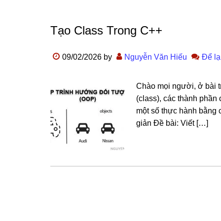
Tạo Class Trong C++
09/02/2026
by
Nguyễn Văn Hiếu
Để lạ
Chào mọi người, ở bài tr
(class), các thành phần 
một số thực hành bằng c
giản Đề bài: Viết […]