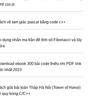
ml css js
ách vẽ tam giác pascal bằng code c++
p dụng nhân ma trận để tính số Fibonacci và lũy
hừa
ownload ebook 300 bài code thiếu nhi PDF link
ới nhất 2023
ách giải bài toán Tháp Hà Nội (Tower of Hanoi)
ệ quy trong C/C++