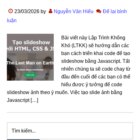
23/03/2026
by
Nguyễn Văn Hiếu
Để lại bình
luận
Bài viết này Lập Trình Không
Khó (LTKK) sẽ hướng dẫn các
bạn cách triển khai code để tạo
slideshow bằng Javascript. Tất
nhiên chúng ta sẽ code chay từ
đầu đến cuối để các bạn có thể
hiểu được ý tưởng để code
slideshow ảnh theo ý muốn. Việc tạo slide ảnh bằng
Javascript […]
Tìm
Sidebar
kiếm...
chính