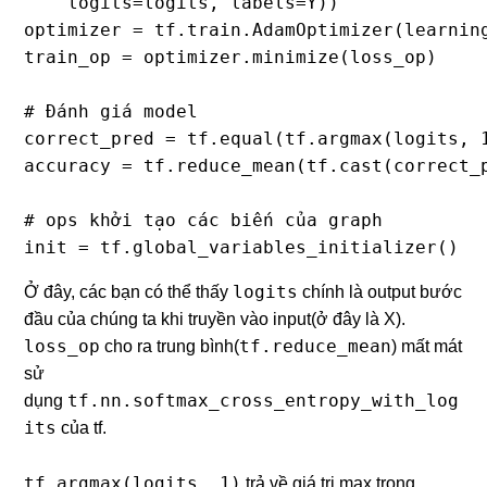
    logits=logits, labels=Y))

optimizer = tf.train.AdamOptimizer(learning
train_op = optimizer.minimize(loss_op)

# Đánh giá model

correct_pred = tf.equal(tf.argmax(logits, 1
accuracy = tf.reduce_mean(tf.cast(correct_p
# ops khởi tạo các biến của graph

init = tf.global_variables_initializer()
logits
Ở đây, các bạn có thể thấy
chính là output bước
đầu của chúng ta khi truyền vào input(ở đây là X).
loss_op
tf.reduce_mean
cho ra trung bình(
) mất mát
sử
tf.nn.softmax_cross_entropy_with_log
dụng
its
của tf.
tf.argmax(logits, 1)
trả về giá trị max trong