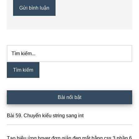
Tìm
Sidebar
kiếm...
chính
Bài nổi bật
Bài 59. Chuyển kiểu string sang int
Tạo hiệu ứng hover đơn giản đẹp mắt bằng css 3 phần 6