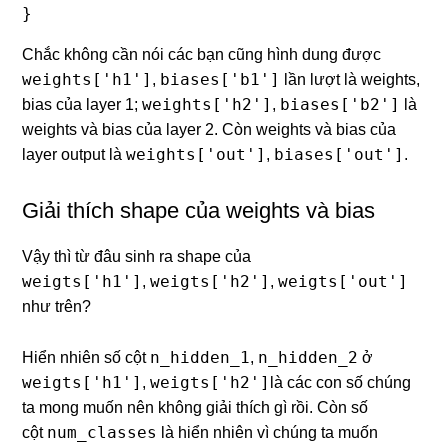
}
Chắc không cần nói các bạn cũng hình dung được
weights['h1']
biases['b1']
,
lần lượt là weights,
weights['h2']
biases['b2']
bias của layer 1;
,
là
weights và bias của layer 2. Còn weights và bias của
weights['out']
biases['out']
layer output là
,
.
Giải thích shape của weights và bias
Vậy thì từ đâu sinh ra shape của
weigts['h1']
weigts['h2']
weigts['out']
,
,
như trên?
n_hidden_1
n_hidden_2
Hiển nhiên số cột
,
ở
weigts['h1']
weigts['h2']
,
là các con số chúng
ta mong muốn nên không giải thích gì rồi. Còn số
num_classes
cột
là hiển nhiên vì chúng ta muốn