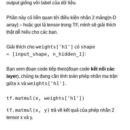
output giống với label của dữ liệu.
Phần này có liên quan tới điều kiện nhân 2 mảng(n-D
array) – hoặc gọi là tensor trong TF, mình sẽ giải thích
thật dễ hiểu cho các bạn.
weights['h1']
shape
Giải thích cho
có
= [input_shape, n_hidden_1]
:
Bạn xem đoạn code tiếp theo(đoạn code
kết nối các
layer
), chúng ta đang cần tính toán phép nhân ma trận
x
weights['h1']
giữa
và
.
tf.matmul(x, weights['h1'])
tf.matmul(x, y)
trả về kết quả của phép nhân 2
tensor x và y.