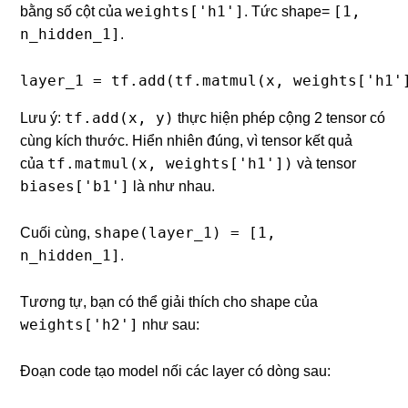
weights['h1']
[1,
bằng số cột của
. Tức shape=
n_hidden_1]
.
layer_1 = tf.add(tf.matmul(x, weights['h1'
tf.add(x, y)
Lưu ý:
thực hiện phép cộng 2 tensor có
cùng kích thước. Hiển nhiên đúng, vì tensor kết quả
tf.matmul(x, weights['h1'])
của
và tensor
biases['b1']
là như nhau.
shape(layer_1) = [1,
Cuối cùng,
n_hidden_1]
.
Tương tự, bạn có thể giải thích cho shape của
weights['h2']
như sau:
Đoạn code tạo model nối các layer có dòng sau: