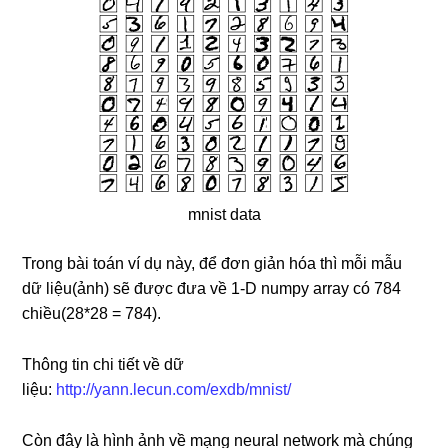
mnist data
Trong bài toán ví dụ này, để đơn giản hóa thì mỗi mẫu
dữ liệu(ảnh) sẽ được đưa về 1-D numpy array có 784
chiều(28*28 = 784).
Thông tin chi tiết về dữ
liệu:
http://yann.lecun.com/exdb/mnist/
Còn đây là hình ảnh về mạng neural network mà chúng