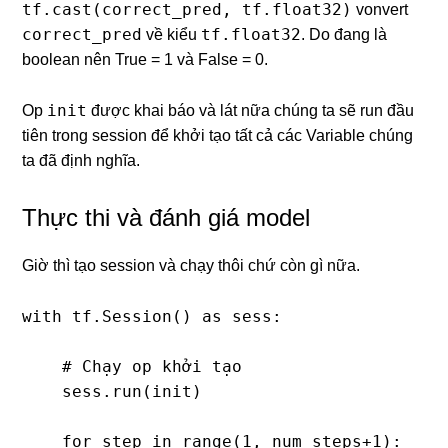
tf.cast(correct_pred, tf.float32)
vonvert
correct_pred
tf.float32
về kiểu
. Do đang là
boolean nên True = 1 và False = 0.
init
Op
được khai báo và lát nữa chúng ta sẽ run đầu
tiên trong session để khởi tạo tất cả các Variable chúng
ta đã định nghĩa.
Thực thi và đánh giá model
Giờ thì tạo session và chạy thôi chứ còn gì nữa.
with tf.Session() as sess:

    # Chạy op khởi tạo

    sess.run(init)

    for step in range(1, num_steps+1):
