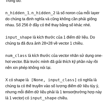
Trong đó:
n_hidden_1
n_hidden_2
,
là số noron của mỗi layer
do chúng ta định nghĩa và cũng không cần phải giống
nhau. Số 256 ở đây có thể thay bằng số khác nhé.
input_shape
là kích thước của 1 điểm dữ liệu. Do
chúng ta đã đưa ảnh 28×28 về vector 1 chiều.
num_class
là kích thước của vector nhãn sử dụng one-
hot vector. Bài trước mình đã giải thích kỹ phần này rồi
nên xin phép không nói lại.
[None, input_class]
X có shape là
có nghĩa là
chúng ta có thể truyền vào số lượng điểm dữ liệu tùy ý,
nhưng mỗi điểm dữ liệu phải là 1 tensor(trường hợp này
input_shape
là 1 vector) có
chiều.