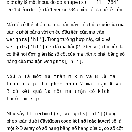
x
shape(x) = [1, 784]
ở đây là một input, do đó
.
Do 1 điểm dữ liệu là 1 vector 784 chiều tôi đã nói ở trên.
Mà để có thể nhân hai ma trận này, thì chiều cuối của ma
trận x phải bằng với chiều đầu tiên của ma trận
weights['h1']
x
. Trong trường hợp này, cả
và
weights['h1']
đều là ma trận(2-D tensor) cho nên ta
x
có thể nói đơn giản là: số cột của ma trận
phải bằng số
weights['h1']
hàng của ma trận
.
Nếu A là một ma trận m x n và B là ma
trận n x p thì phép nhân 2 ma trận A và
B có kết quả là một ma trận có kích
thước m x p
tf.matmul(x, weights['h1'])
Như vậy,
trong
phép toán dưới đây(đoạn code
kết nối các layer
) sẽ là
x
một 2-D array có số hàng bằng số hàng của
, có số cột