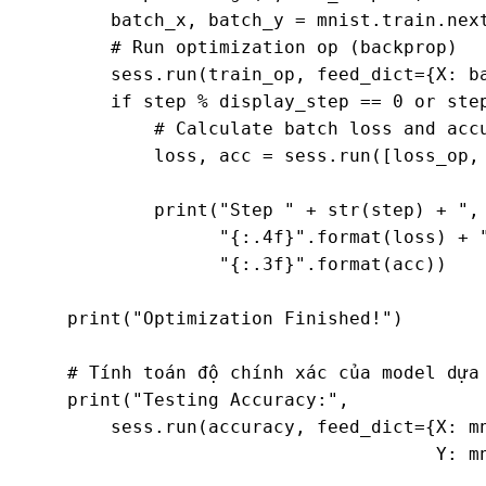
        batch_x, batch_y = mnist.train.next
        # Run optimization op (backprop)

        sess.run(train_op, feed_dict={X: ba
        if step % display_step == 0 or step
            # Calculate batch loss and accu
            loss, acc = sess.run([loss_op, 
                                           
            print("Step " + str(step) + ", 
                  "{:.4f}".format(loss) + "
                  "{:.3f}".format(acc))

    print("Optimization Finished!")

    # Tính toán độ chính xác của model dựa 
    print("Testing Accuracy:", 

        sess.run(accuracy, feed_dict={X: mn
                                      Y: m