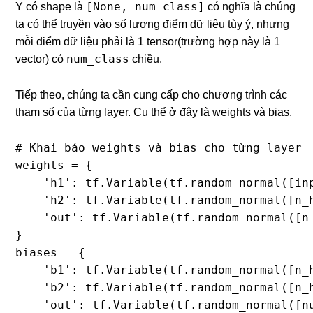
[None, num_class]
Y có shape là
có nghĩa là chúng
ta có thể truyền vào số lượng điểm dữ liệu tùy ý, nhưng
mỗi điểm dữ liệu phải là 1 tensor(trường hợp này là 1
num_class
vector) có
chiều.
Tiếp theo, chúng ta cần cung cấp cho chương trình các
tham số của từng layer. Cụ thể ở đây là weights và bias.
# Khai báo weights và bias cho từng layer

weights = {

    'h1': tf.Variable(tf.random_normal([inp
    'h2': tf.Variable(tf.random_normal([n_h
    'out': tf.Variable(tf.random_normal([n_
}

biases = {

    'b1': tf.Variable(tf.random_normal([n_h
    'b2': tf.Variable(tf.random_normal([n_h
    'out': tf.Variable(tf.random_normal([nu