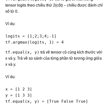
tensor logits theo chiều thứ 2(cột) – chiều được đánh chỉ
số từ 0.
Ví dụ:
logits = [1;2;3;4;-1]

tf.argmax(logits, 1) = 4
tf.equal(x, y)
trả về tensor có cùng kích thước với
x và y. Trả về so sánh của từng phần tử tương ứng giữa
x và y.
Ví dụ:
x = [1 2 3]

y = [1 3 3]

tf.equal(x, y) = [True False True]