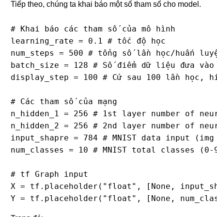
Tiếp theo, chúng ta khai báo một số tham số cho model.
# Khai báo các tham số của mô hình

learning_rate = 0.1 # tốc độ học

num_steps = 500 # tổng số lần học/huấn luyệ
batch_size = 128 # Số điểm dữ liệu đưa vào 
display_step = 100 # Cứ sau 100 lần học, hi
# Các tham số của mạng

n_hidden_1 = 256 # 1st layer number of neur
n_hidden_2 = 256 # 2nd layer number of neur
input_shapre = 784 # MNIST data input (img
num_classes = 10 # MNIST total classes (0-9
# tf Graph input

X = tf.placeholder("float", [None, input_sh
Y = tf.placeholder("float", [None, num_cla