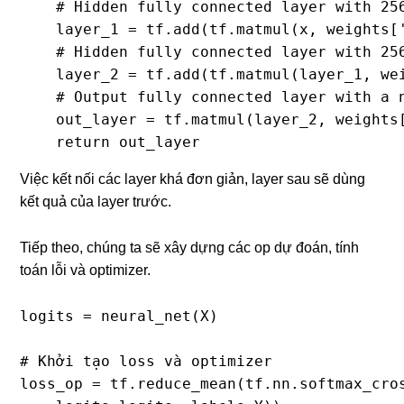
    # Hidden fully connected layer with 256
    layer_1 = tf.add(tf.matmul(x, weights['
    # Hidden fully connected layer with 256
    layer_2 = tf.add(tf.matmul(layer_1, wei
    # Output fully connected layer with a n
    out_layer = tf.matmul(layer_2, weights[
    return out_layer
Việc kết nối các layer khá đơn giản, layer sau sẽ dùng
kết quả của layer trước.
Tiếp theo, chúng ta sẽ xây dựng các op dự đoán, tính
toán lỗi và optimizer.
logits = neural_net(X)

# Khởi tạo loss và optimizer

loss_op = tf.reduce_mean(tf.nn.softmax_cros