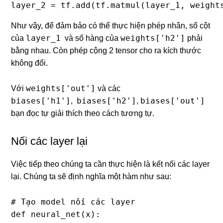
layer_2 = tf.add(tf.matmul(layer_1, weight
Như vậy, để đảm bảo có thể thực hiện phép nhân, số cột
layer_1
weights['h2']
của
và số hàng của
phải
bằng nhau. Còn phép cộng 2 tensor cho ra kích thước
không đổi.
weights['out']
Với
và các
biases['h1']
biases['h2']
biases['out']
,
,
bạn đọc tự giải thích theo cách tương tự.
Nối các layer lại
Việc tiếp theo chúng ta cần thực hiện là kết nối các layer
lại. Chúng ta sẽ định nghĩa một hàm như sau:
# Tạo model nối các layer

def neural_net(x):
