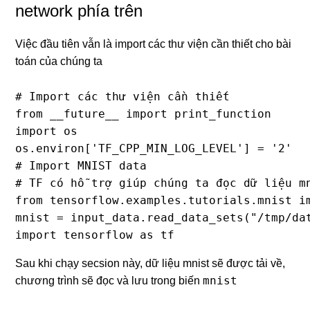
network phía trên
Việc đầu tiên vẫn là import các thư viện cần thiết cho bài
toán của chúng ta
# Import các thư viện cần thiết

from __future__ import print_function

import os

os.environ['TF_CPP_MIN_LOG_LEVEL'] = '2'

# Import MNIST data

# TF có hỗ trợ giúp chúng ta đọc dữ liệu mn
from tensorflow.examples.tutorials.mnist im
mnist = input_data.read_data_sets("/tmp/dat
import tensorflow as tf
Sau khi chạy secsion này, dữ liệu mnist sẽ được tải về,
mnist
chương trình sẽ đọc và lưu trong biến