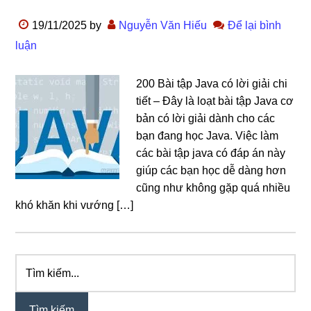
19/11/2025
by
Nguyễn Văn Hiếu
Để lại bình
luận
200 Bài tập Java có lời giải chi
tiết – Đây là loạt bài tập Java cơ
bản có lời giải dành cho các
bạn đang học Java. Việc làm
các bài tập java có đáp án này
giúp các bạn học dễ dàng hơn
cũng như không gặp quá nhiều
khó khăn khi vướng […]
Tìm
Sidebar
kiếm...
chính