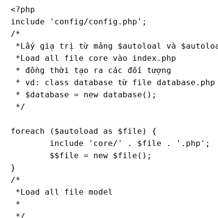
<?php

include 'config/config.php';

/*

 *Lấy giạ trị từ mảng $autoloal và $autoloa
 *Load all file core vào index.php

 * đồng thời tạo ra các đối tượng

 * vd: class database từ file database.php

 * $database = new database();

 */

foreach ($autoload as $file) {

	include 'core/' . $file . '.php';

	$$file = new $file();

}

/*

 *Load all file model

 *

 */
