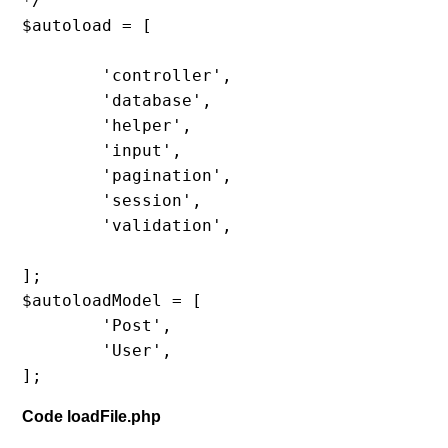
*/

$autoload = [

	'controller',

	'database',

	'helper',

	'input',

	'pagination',

	'session',

	'validation',

];

$autoloadModel = [

	'Post',

	'User',

];
Code loadFile.php