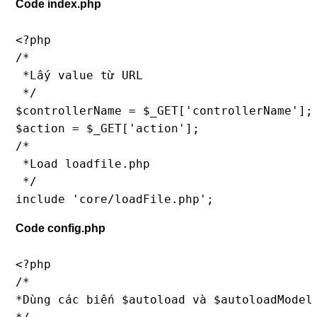
Code index.php
<?php

/*

 *Lấy value từ URL

 */

$controllerName = $_GET['controllerName'];

$action = $_GET['action'];

/*

 *Load loadfile.php

 */

Code config.php
<?php

/*

*Dùng các biến $autoload và $autoloadModel 