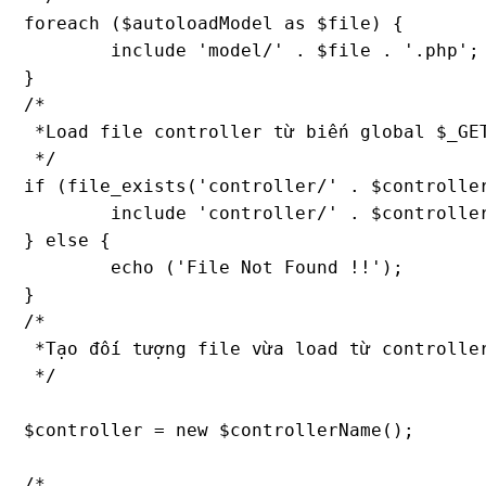
foreach ($autoloadModel as $file) {

	include 'model/' . $file . '.php';

}

/*

 *Load file controller từ biến global $_GET
 */

if (file_exists('controller/' . $controller
	include 'controller/' . $controllerName . '.php';

} else {

	echo ('File Not Found !!');

}

/*

 *Tạo đối tượng file vừa load từ controller
 */

$controller = new $controllerName();

/*
