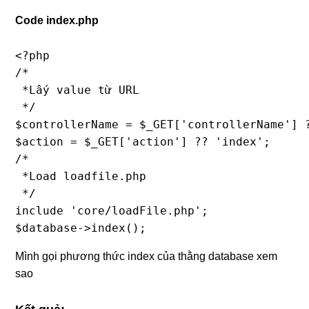
Code index.php
<?php

/*

 *Lấy value từ URL

 */

$controllerName = $_GET['controllerName'] ?
$action = $_GET['action'] ?? 'index';

/*

 *Load loadfile.php

 */

include 'core/loadFile.php';

Mình gọi phương thức index của thằng database xem
sao