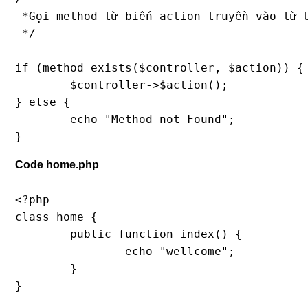
 *Gọi method từ biến action truyền vào từ U
 */

if (method_exists($controller, $action)) {

	$controller->$action();

} else {

	echo "Method not Found";

}
Code home.php
<?php

class home {

	public function index() {

		echo "wellcome";

	}

}