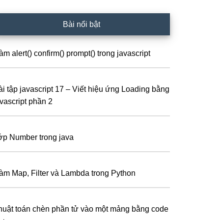
Bài nổi bật
m alert() confirm() prompt() trong javascript
ài tập javascript 17 – Viết hiệu ứng Loading bằng
avascript phần 2
ớp Number trong java
àm Map, Filter và Lambda trong Python
huật toán chèn phần tử vào một mảng bằng code