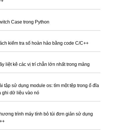
++
witch Case trong Python
ách kiểm tra số hoàn hảo bằng code C/C++
y liệt kê các vị trí chẵn lớn nhất trong mảng
ài tập sử dụng module os: tìm một tệp trong ổ đĩa
à ghi dữ liệu vào nó
hương trình máy tính bỏ túi đơn giản sử dụng
++