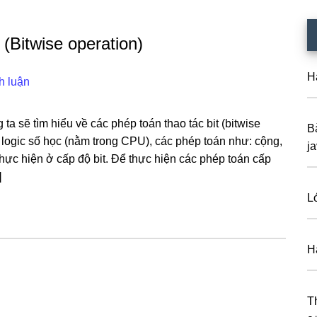
 (Bitwise operation)
Hà
h luận
 ta sẽ tìm hiểu về các phép toán thao tác bit (bitwise
B
ị logic số học (nằm trong CPU), các phép toán như: cộng,
j
thực hiện ở cấp độ bit. Để thực hiện các phép toán cấp
]
L
H
T