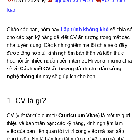
02/11/2025
by
Nguyễn Văn Hiếu
Để lại bình
luận
Chào các bạn, hôm nay
Lập trình không khó
sẽ chia sẻ
cho các bạn kỹ năng để viết CV ấn tượng trong mắt các
nhà tuyển dụng. Các kinh nghiệm mà tôi chia sẻ ở đây
được tổng hợp từ kinh nghiệm bản thân và kiến thức
học hỏi từ nhiều nguồn trên internet. Hi vọng những chia
sẻ về
Cách viết CV ấn tượng dành cho dân công
nghệ thông tin
này sẽ giúp ích cho bạn.
1. CV là gì?
CV (viết tắt của cụm từ
Curriculum Vitae
) là một tờ giới
thiệu về bản thân bạn: các kỹ năng, kinh nghiệm làm
việc của bạn liên quan tới vị trí công việc mà bạn sắp
ứng tuyển. Nó là bản tóm tắt những gì về bạn mà nhà