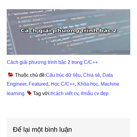
Cách giải phương trình bậc 2 trong C/C++
Thuộc chủ đề:
Cấu trúc dữ liệu
,
Chia sẻ
,
Data
Engineer
,
Featured
,
Học C/C++
,
Khóa học
,
Machine
learning
Tag với:
#cách viết cv
,
#mẫu cv đẹp
Reader
Để lại một bình luận
Interactions