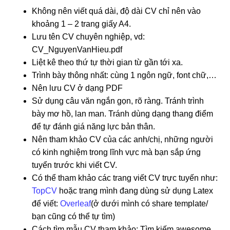
Không nên viết quá dài, độ dài CV chỉ nên vào
khoảng 1 – 2 trang giấy A4.
Lưu tên CV chuyên nghiệp, vd:
CV_NguyenVanHieu.pdf
Liệt kê theo thứ tự thời gian từ gần tới xa.
Trình bày thông nhất: cùng 1 ngôn ngữ, font chữ,…
Nên lưu CV ở dạng PDF
Sử dụng câu văn ngắn gọn, rõ ràng. Tránh trình
bày mơ hồ, lan man. Tránh dùng dạng thang điểm
để tự đánh giá năng lực bản thân.
Nên tham khảo CV của các anh/chị, những người
có kinh nghiệm trong lĩnh vực mà bạn sắp ứng
tuyển trước khi viết CV.
Có thể tham khảo các trang viết CV trực tuyến như:
TopCV
hoặc trang mình đang dùng sử dụng Latex
để viết:
Overleaf
(ở dưới mình có share template/
bạn cũng có thể tự tìm)
Cách tìm mẫu CV tham khảo: Tìm kiếm awesome