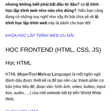
nhưng không biết phải bắt đầu từ đâu?
và
lộ trình
học lập trình web như nào cho đúng?
. Nếu bạn cũng
đang có những suy nghĩ như vậy thì bài chia sẻ về
lộ
trình học lập trình web
này là dành cho bạn đó!
KHÓA HỌC LẬP TRÌNH WEB ƯU ĐÃI
HỌC FRONTEND (HTML, CSS, JS)
Học HTML
HTML (
H
yper
T
ext
M
arkup
L
anguage) là một ngôn ngữ
đánh dấu được thiết kế ra để tạo nên các thành phần cơ
bản (như tiêu đề, đoạn văn, hình ảnh, video, button, input
box, audio, …) của một website bất kỳ trên World Wide
Web.