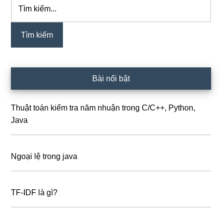
Tìm
Sidebar
kiếm...
chính
Bài nổi bật
Thuật toán kiểm tra năm nhuận trong C/C++, Python,
Java
Ngoại lệ trong java
TF-IDF là gì?