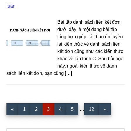
luận
Bài tập danh sách liên kết đơn
dưới đây là một dạng bài tập
tổng hợp giúp các bạn ôn luyện
lại kiến thức về danh sách liên
kết đơn cũng như các kiến thức
khác về lập trình C. Sau bài học
này, ngoài kiến thức về danh
sách liên kết đơn, bạn cũng […]
Interim
Trang
Trang
Trang
Trang
Trang
Trang
«
1
2
3
4
5
…
12
»
pages
omitted