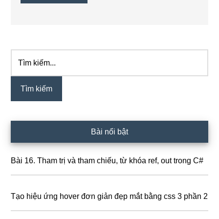
Tìm
Sidebar
kiếm...
chính
Bài nổi bật
Bài 16. Tham trị và tham chiếu, từ khóa ref, out trong C#
Tạo hiệu ứng hover đơn giản đẹp mắt bằng css 3 phần 2