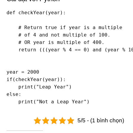
def checkYear(year): 

    # Return true if year is a multiple 

    # of 4 and not multiple of 100. 

    # OR year is multiple of 400. 

    return (((year % 4 == 0) and (year % 10
year = 2000

if(checkYear(year)): 

    print("Leap Year") 

else: 

    print("Not a Leap Year")
5/5 - (1 bình chọn)