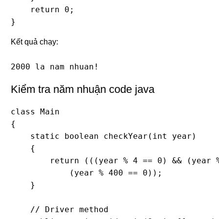
    return 0; 

}
Kết quả chạy:
2000 la nam nhuan!
Kiểm tra năm nhuận code java
class Main 

{ 

    static boolean checkYear(int year) 

    { 

    	return (((year % 4 == 0) && (year % 100 != 0)) || 

            (year % 400 == 0)); 

    } 

    // Driver method 
