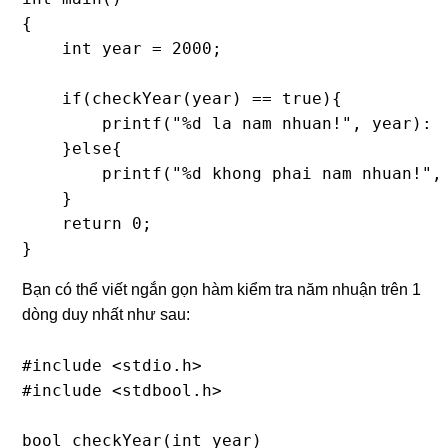
{ 

    int year = 2000; 

    if(checkYear(year) == true){

    	printf("%d la nam nhuan!", year): 

    }else{

    	printf("%d khong phai nam nhuan!", year): 

    }

    return 0; 

}
Bạn có thể viết ngắn gọn hàm kiểm tra năm nhuận trên 1
dòng duy nhất như sau:
#include <stdio.h> 

#include <stdbool.h> 

bool checkYear(int year) 
