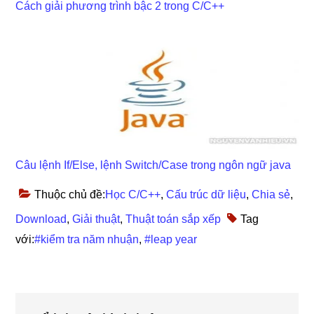
Cách giải phương trình bậc 2 trong C/C++
Câu lệnh If/Else, lệnh Switch/Case trong ngôn ngữ java
Thuộc chủ đề:
Học C/C++
,
Cấu trúc dữ liệu
,
Chia sẻ
,
Download
,
Giải thuật
,
Thuật toán sắp xếp
Tag
với:
#kiểm tra năm nhuận
,
#leap year
Reader