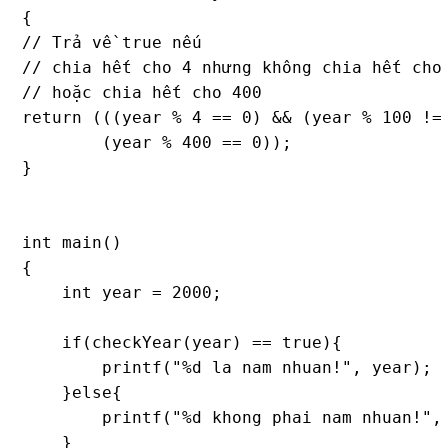
{ 

// Trả về true nếu

// chia hết cho 4 nhưng không chia hết cho 
// hoặc chia hết cho 400

return (((year % 4 == 0) && (year % 100 != 
        (year % 400 == 0)); 

} 

int main() 

{ 

    int year = 2000; 

    if(checkYear(year) == true){

    	printf("%d la nam nhuan!", year);

    }else{

    	printf("%d khong phai nam nhuan!", year);

    }
