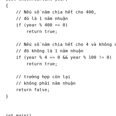
{ 

    // Nếu số năm chia hết cho 400,

    // đó là 1 năm nhuận

    if (year % 400 == 0) 

        return true; 

    // Nếu số năm chia hết cho 4 và không c
    // đó không là 1 năm nhuận

    if (year % 4 == 0 && year % 100 != 0) 

        return true;

    // trường hợp còn lại 

    // không phải năm nhuận

    return false; 

} 

int main() 
