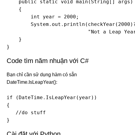
    public static void main(String[] args) 
    { 

        int year = 2000; 

        System.out.println(checkYear(2000)?
                           "Not a Leap Year
    } 

}
Code tìm năm nhuận với C#
Bạn chỉ cần sử dụng hàm có sẵn
DateTime.IsLeapYear():
if (DateTime.IsLeapYear(year)) 

{

   //do stuff

}
Cài đặt với Python