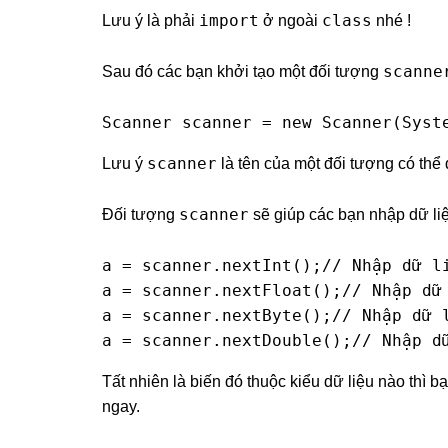
import
class
Lưu ý là phải
ở ngoài
nhé !
scanne
Sau đó các bạn khởi tạo một đối tượng
Scanner scanner = new Scanner(Syst
scanner
Lưu ý
là tên của một đối tượng có thể 
scanner
Đối tượng
sẽ giúp các bạn nhập dữ li
a = scanner.nextInt();// Nhập dữ li
a = scanner.nextFloat();// Nhập dữ 
a = scanner.nextByte();// Nhập dữ l
a = scanner.nextDouble();// Nhập d
Tất nhiên là biến đó thuộc kiểu dữ liệu nào thì 
ngay.