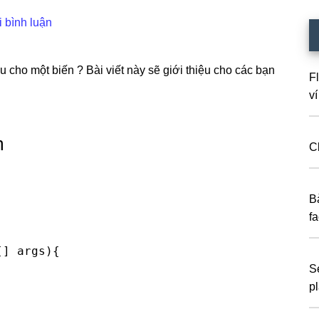
i bình luận
 cho một biến ? Bài viết này sẽ giới thiệu cho các bạn
F
ví
m
C
B
f
] args){

S
pl