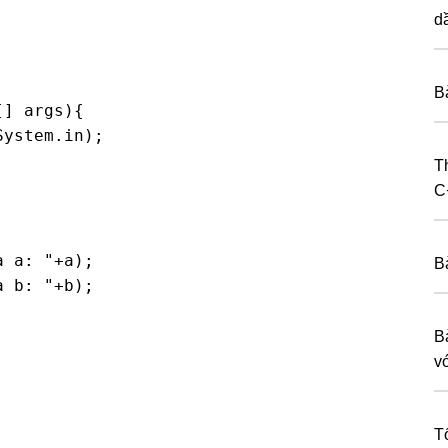
dầ
Bà
] args){

ystem.in);

T
C
 a: "+a);

B
 b: "+b);

B
v
T