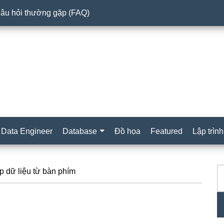
âu hỏi thường gặp (FAQ)
Data Engineer
Database
Đồ họa
Featured
Lập trình
T
S
 dữ liệu từ bàn phím
ki
c