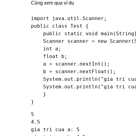
Cùng xem qua ví dụ
import java.util.Scanner;

public class Test {

    public static void main(String[
    Scanner scanner = new Scanner(S
    int a;

    float b;

    a = scanner.nextInt();

    b = scanner.nextFloat();

    System.out.println("gia tri cua
    System.out.println("gia tri cua
    }

}
5

4.5

gia tri cua a: 5
