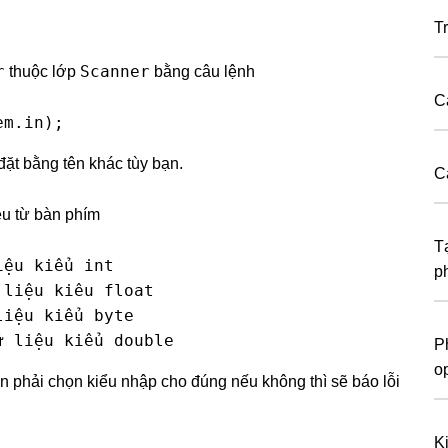
T
r
Scanner
thuộc lớp
bằng câu lệnh
C
em.in);
đặt bằng tên khác tùy bạn.
C
ệu từ bàn phím
T
ệu kiểu int

p
liệu kiêu float

iệu kiểu byte

ữ liệu kiểu double
P
o
bạn phải chọn kiểu nhập cho đúng nếu không thì sẽ báo lỗi
K