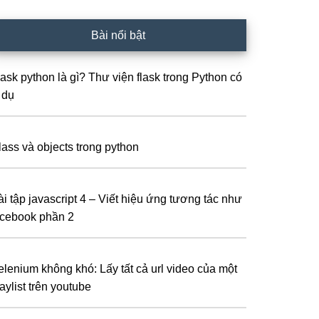
Bài nổi bật
lask python là gì? Thư viện flask trong Python có
 dụ
lass và objects trong python
ài tập javascript 4 – Viết hiệu ứng tương tác như
acebook phần 2
elenium không khó: Lấy tất cả url video của một
aylist trên youtube