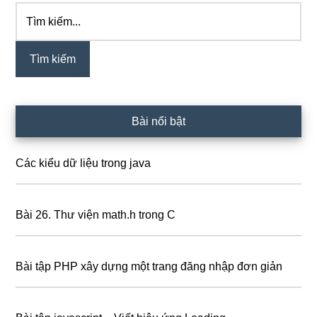
Tìm
Sidebar
kiếm...
chính
Bài nổi bật
Các kiểu dữ liệu trong java
Bài 26. Thư viện math.h trong C
Bài tập PHP xây dựng một trang đăng nhập đơn giản