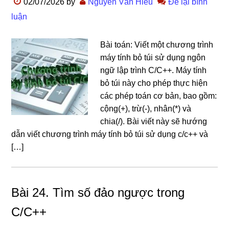
02/07/2026
by
Nguyễn Văn Hiếu
Để lại bình
luận
Bài toán: Viết một chương trình
máy tính bỏ túi sử dụng ngôn
ngữ lập trình C/C++. Máy tính
bỏ túi này cho phép thực hiện
các phép toán cơ bản, bao gồm:
cộng(+), trừ(-), nhân(*) và
chia(/). Bài viết này sẽ hướng
dẫn viết chương trình máy tính bỏ túi sử dụng c/c++ và
[…]
Bài 24. Tìm số đảo ngược trong
C/C++