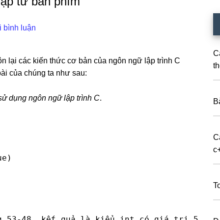
hập từ bàn phím
i bình luận
C
n lại các kiến thức cơ bản của ngôn ngữ lập trình C
th
bài của chúng ta như sau:
sử dụng ngôn ngữ lập trình C
.
B
C
c
e)

T
 53-48, kết quả là kiểu int có giá trị 5
