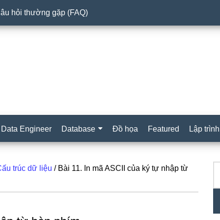
âu hỏi thường gặp (FAQ)
Data Engineer
Database
Đồ họa
Featured
Lập trình
T
S
ấu trúc dữ liệu
/
Bài 11. In mã ASCII của ký tự nhập từ
ki
c