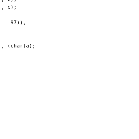
, c);

== 97));

, (char)a);
