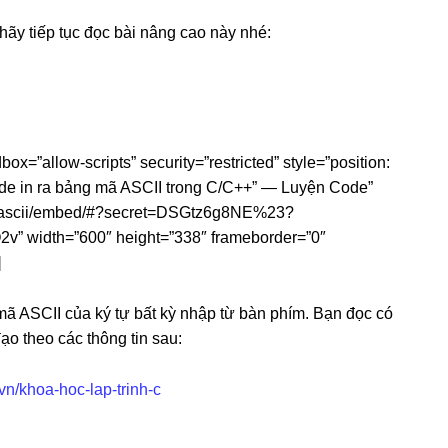
ãy tiếp tục đọc bài nâng cao này nhé:
=”allow-scripts” security=”restricted” style=”position:
”“Code in ra bảng mã ASCII trong C/C++” — Luyện Code”
ma-ascii/embed/#?secret=DSGtz6g8NE%23?
 width=”600″ height=”338″ frameborder=”0″
]
ã ASCII của ký tự bất kỳ nhập từ bàn phím. Bạn đọc có
ạo theo các thông tin sau:
vn/khoa-hoc-lap-trinh-c