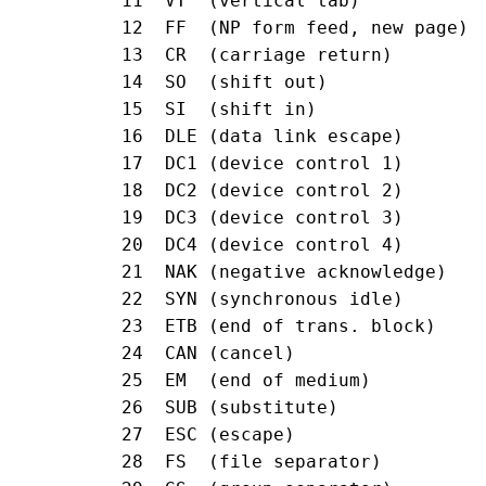
 11  VT  (vertical tab)            
 12  FF  (NP form feed, new page)  
 13  CR  (carriage return)         
 14  SO  (shift out)               
 15  SI  (shift in)                
 16  DLE (data link escape)        
 17  DC1 (device control 1)        
 18  DC2 (device control 2)        
 19  DC3 (device control 3)        
 20  DC4 (device control 4)        
 21  NAK (negative acknowledge)    
 22  SYN (synchronous idle)        
 23  ETB (end of trans. block)     
 24  CAN (cancel)                  
 25  EM  (end of medium)           
 26  SUB (substitute)              
 27  ESC (escape)                  
 28  FS  (file separator)          