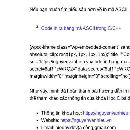
Nếu bạn muốn tìm hiểu sâu hơn về in mã ASCII, h
Code in ra bảng mã ASCII trong C/C++
[wpcc-iframe class=”wp-embedded-content” sandbox
absolute; clip: rect(1px, 1px, 1px, 1px);” title=
src=”https://nguyenvanhieu.vn/code-in-bang-
secret=6aRPcWRQ2v” data-secret=”6aRPcWRQ2v”
marginwidth=”0″ marginheight=”0″ scrolling=”no”
Như vậy, mình đã hoàn thành bài hướng dẫn in m
thể tham khảo các thông tin của khóa Học C bá đ
Thông tin khóa học:
https://nguyenvanhieu.
Website:
https://nguyenvanhieu.vn
Email: hieunv.dev(a còng)gmail.com