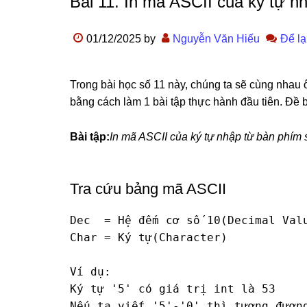
Bài 11. In mã ASCII của ký tự n
01/12/2025
by
Nguyễn Văn Hiếu
Để lạ
Trong bài học số 11 này, chúng ta sẽ cùng nhau ô
bằng cách làm 1 bài tập thực hành đầu tiên. Đề 
Bài tập:
In mã ASCII của ký tự nhập từ bàn phím 
Tra cứu bảng mã ASCII
Dec  = Hệ đếm cơ số 10(Decimal Valu
Char = Ký tự(Character)

Ví dụ:

Ký tự '5' có giá trị int là 53

Nếu ta viết '5'-'0' thì tương đương