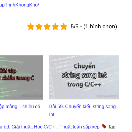
LapTrinhKhongKho/
5/5 - (1 bình chọn)
tập mảng 1 chiều có
Bài 59. Chuyển kiểu string sang
int
ured
,
Giải thuật
,
Học C/C++
,
Thuật toán sắp xếp
Tag