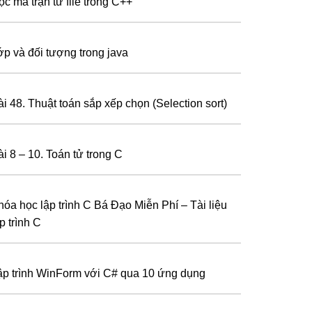
ọc ma trận từ file trong C++
ớp và đối tượng trong java
ài 48. Thuật toán sắp xếp chọn (Selection sort)
ài 8 – 10. Toán tử trong C
hóa học lập trình C Bá Đạo Miễn Phí – Tài liệu
p trình C
ập trình WinForm với C# qua 10 ứng dụng