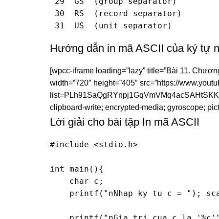
 29  GS  (group separator)         
 30  RS  (record separator)        
 31  US  (unit separator)         
Hướng dẫn in mã ASCII của ký tự 
[wpcc-iframe loading=”lazy” title=”Bài 11. Chươn
width=”720″ height=”405″ src=”https://www.yo
list=PLh91SaQgRYnpj1GqVmVMq4acSAHtSKKwR” f
clipboard-write; encrypted-media; gyroscope; pict
Lời giải cho bài tập In mã ASCII
#include <stdio.h>

int main(){

    char c;

    printf("nNhap ky tu c = "); sca
    printf("nGia tri cua c la '%c'"