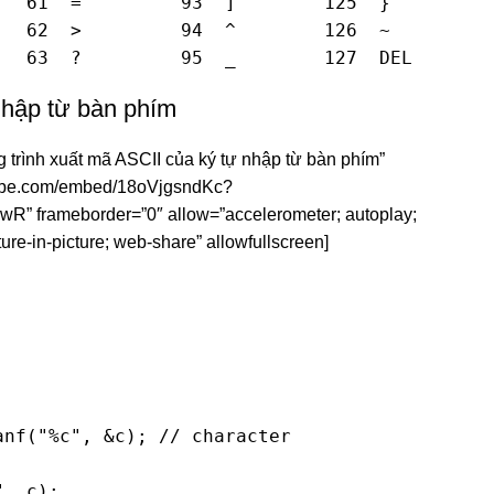
  61  =         93  ]        125  }

  62  >         94  ^        126  ~

   63  ?         95  _        127  DEL
nhập từ bàn phím
g trình xuất mã ASCII của ký tự nhập từ bàn phím”
utube.com/embed/18oVjgsndKc?
rameborder=”0″ allow=”accelerometer; autoplay;
ure-in-picture; web-share” allowfullscreen]
nf("%c", &c); // character

, c);
