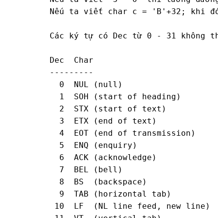
Nếu ta viết char c = 'B'+32; khi đó
Các ký tự có Dec từ 0 - 31 không th
Dec  Char                          
---------                          
  0  NUL (null)                    
  1  SOH (start of heading)        
  2  STX (start of text)           
  3  ETX (end of text)             
  4  EOT (end of transmission)     
  5  ENQ (enquiry)                 
  6  ACK (acknowledge)             
  7  BEL (bell)                    
  8  BS  (backspace)               
  9  TAB (horizontal tab)          
 10  LF  (NL line feed, new line)  