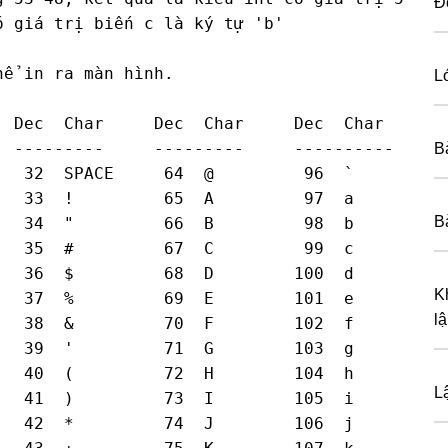
Đ
 giá trị biến c là ký tự 'b'

ể in ra màn hình.

L
 Dec  Char     Dec  Char     Dec  Char

 ---------     ---------     ----------

B
  32  SPACE     64  @         96  `

  33  !         65  A         97  a

B
  34  "         66  B         98  b

  35  #         67  C         99  c

  36  $         68  D        100  d

K
  37  %         69  E        101  e

lậ
  38  &         70  F        102  f

  39  '         71  G        103  g

  40  (         72  H        104  h

L
  41  )         73  I        105  i

  42  *         74  J        106  j
