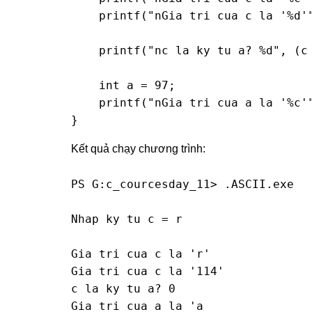
    printf("nGia tri cua c la '%d'"
    printf("nc la ky tu a? %d", (c 
    int a = 97;

    printf("nGia tri cua a la '%c'"
}
Kết quả chạy chương trình:
PS G:c_courcesday_11> .ASCII.exe

Nhap ky tu c = r

Gia tri cua c la 'r'

Gia tri cua c la '114'

c la ky tu a? 0

Gia tri cua a la 'a