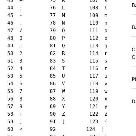
  43  +         75  K        107  k

B
  44  ,         76  L        108  l

  45  -         77  M        109  m

  46  .         78  N        110  n

B
  47  /         79  O        111  o

  48  0         80  P        112  p

  49  1         81  Q        113  q

C
  50  2         82  R        114  r

C
  51  3         83  S        115  s

  52  4         84  T        116  t

  53  5         85  U        117  u

P
  54  6         86  V        118  v

  55  7         87  W        119  w

  56  8         88  X        120  x

Da
  57  9         89  Y        121  y

  58  :         90  Z        122  z

  59  ;         91  [        123  {

  60  <         92          124  |
