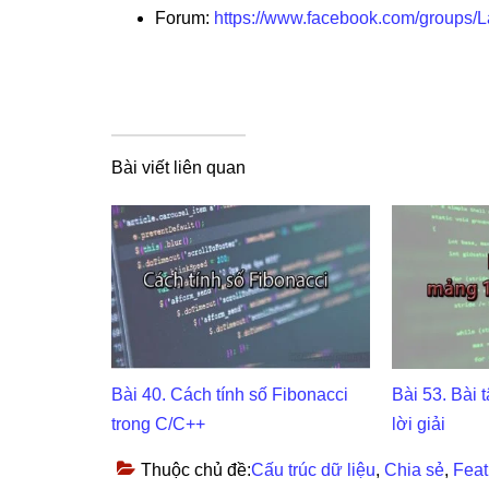
Forum:
https://www.facebook.com/groups/
Bài viết liên quan
Bài 40. Cách tính số Fibonacci
Bài 53. Bài 
trong C/C++
lời giải
Thuộc chủ đề:
Cấu trúc dữ liệu
,
Chia sẻ
,
Feat