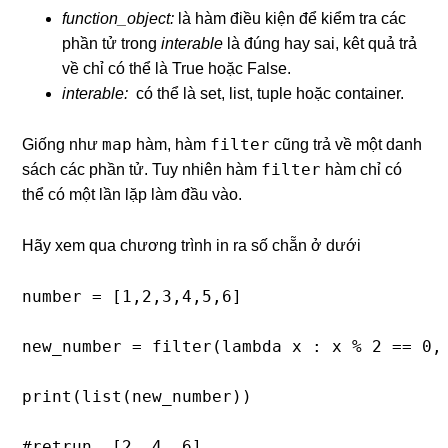
function_object:
là hàm điều kiện để kiểm tra các
phần tử trong
interable
là đúng hay sai, kêt quả trả
về chỉ có thể là True hoặc False.
interable:
có thể là set, list, tuple hoặc container.
map
filter
Giống như
hàm, hàm
cũng trả về một danh
filter
sách các phần tử. Tuy nhiên hàm
hàm chỉ có
thể có một lần lặp làm đầu vào.
Hãy xem qua chương trình in ra số chẵn ở dưới
number = [1,2,3,4,5,6]

new_number = filter(lambda x : x % 2 == 0, 
print(list(new_number))

#retrun  [2, 4, 6]