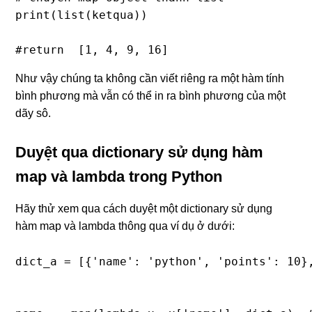
print(list(ketqua))

#return  [1, 4, 9, 16]
Như vậy chúng ta không cần viết riêng ra một hàm tính
bình phương mà vẫn có thể in ra bình phương của một
dãy sô.
Duyệt qua dictionary sử dụng hàm
map và lambda trong Python
Hãy thử xem qua cách duyệt một dictionary sử dụng
hàm map và lambda thông qua ví dụ ở dưới:
dict_a = [{'name': 'python', 'points': 10},