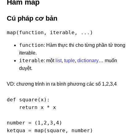
Hàm map
Cú pháp cơ bản
map(function, iterable, ...)
function
: Hàm thực thi cho từng phần tử trong
iterable.
iterable
: một
list
,
tuple
,
dictionary
… muốn
duyệt.
VD: chương trình in ra bình phương các số 1,2,3,4
def square(x):

    return x * x

number = (1,2,3,4)

ketqua = map(square, number)
