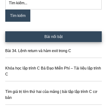
Sidebar
kiếm...
chính
Bài nổi bật
Bài 34. Lệnh return và hàm exit trong C
Khóa học lập trình C Bá Đạo Miễn Phí – Tài liệu lập trình
C
Tìm giá trị lớn thứ hai của mảng | bài tập lập trình C cơ
bản