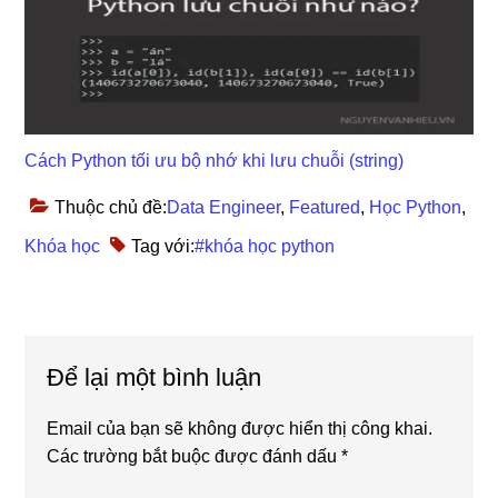
Cách Python tối ưu bộ nhớ khi lưu chuỗi (string)
Thuộc chủ đề:
Data Engineer
,
Featured
,
Học Python
,
Khóa học
Tag với:
#khóa học python
Reader
Để lại một bình luận
Interactions
Email của bạn sẽ không được hiển thị công khai.
Các trường bắt buộc được đánh dấu
*