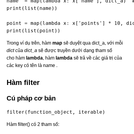
name  = map(lambda x: x['name'], dict_a)  #
print(list(name))

point = map(lambda x: x['points'] * 10, dic
print(list(point))
Trong ví dụ trên, hàm
map
sẽ duyệt qua dict_a, với mỗi
dict
của
dict_a
sẽ được truyền dưới dạng tham số
cho hàm
lambda
, hàm
lambda
sẽ trả về các giá trị của
các key có tên là name .
Hàm filter
Cú pháp cơ bản
filter(function_object, iterable)
Hàm filter() có 2 tham số: