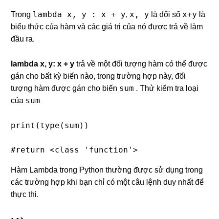
lambda x, y : x + y
x, y
x+y
Trong
,
là đối số
là
biểu thức của hàm và các giá trị của nó được trả về làm
đầu ra.
lambda x, y: x + y
trả về một đối tượng hàm có thể được
gán cho bất kỳ biến nào, trong trường hợp này, đối
sum
tượng hàm được gán cho biến
. Thử kiểm tra loại
sum
của
print(type(sum))

#return <class 'function'>
Hàm Lambda trong Python thường được sử dụng trong
các trường hợp khi bạn chỉ có một câu lệnh duy nhất để
thực thi.