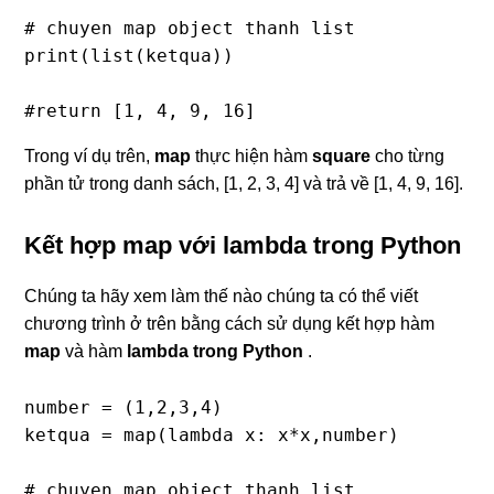
# chuyen map object thanh list

print(list(ketqua))

#return [1, 4, 9, 16]
Trong ví dụ trên,
map
thực hiện hàm
square
cho từng
phần tử trong danh sách, [1, 2, 3, 4] và trả về [1, 4, 9, 16].
Kết hợp map với lambda trong Python
Chúng ta hãy xem làm thế nào chúng ta có thể viết
chương trình ở trên bằng cách sử dụng kết hợp hàm
map
và hàm
lambda trong Python
.
number = (1,2,3,4)

ketqua = map(lambda x: x*x,number)

# chuyen map object thanh list
