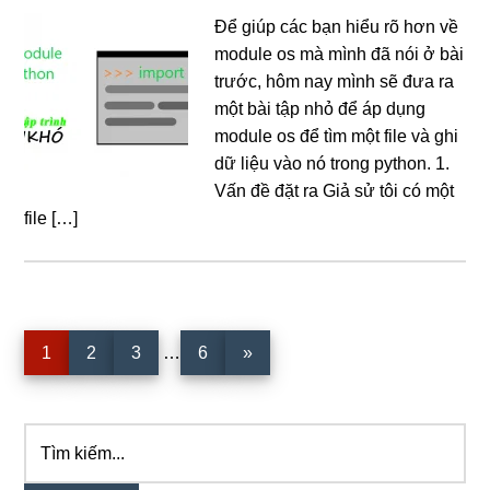
Để giúp các bạn hiểu rõ hơn về
module os mà mình đã nói ở bài
trước, hôm nay mình sẽ đưa ra
một bài tập nhỏ để áp dụng
module os để tìm một file và ghi
dữ liệu vào nó trong python. 1.
Vấn đề đặt ra Giả sử tôi có một
file […]
Interim
Trang
Trang
Trang
Trang
1
2
3
…
6
»
pages
omitted
Tìm
Sidebar
kiếm...
chính