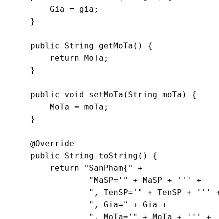
        Gia = gia;

    }

    public String getMoTa() {

        return MoTa;

    }

    public void setMoTa(String moTa) {

        MoTa = moTa;

    }

    @Override

    public String toString() {

        return "SanPham{" +

                "MaSP='" + MaSP + ''' +

                ", TenSP='" + TenSP + ''' +
                ", Gia=" + Gia +

                ", MoTa='" + MoTa + ''' +
