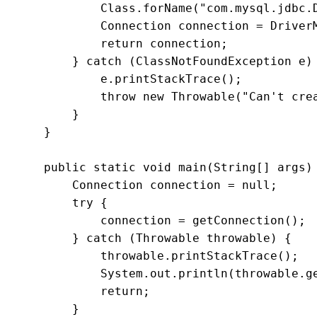
            Class.forName("com.mysql.jdbc.D
            Connection connection = Driver
            return connection;

        } catch (ClassNotFoundException e) 
            e.printStackTrace();

            throw new Throwable("Can't crea
        }

    }

    public static void main(String[] args) 
        Connection connection = null;

        try {

            connection = getConnection();

        } catch (Throwable throwable) {

            throwable.printStackTrace();

            System.out.println(throwable.ge
            return;

        }
