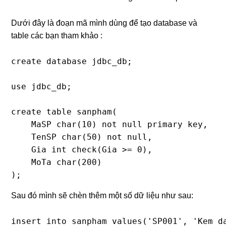
Dưới đây là đoạn mã mình dùng để tạo database và
table các bạn tham khảo :
create database jdbc_db;

use jdbc_db;

create table sanpham(

    MaSP char(10) not null primary key,

    TenSP char(50) not null,

    Gia int check(Gia >= 0),

    MoTa char(200)

);
Sau đó mình sẽ chèn thêm một số dữ liệu như sau:
insert into sanpham values('SP001', 'Kem da