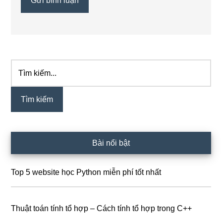
Tìm
Sidebar
kiếm...
chính
Bài nổi bật
Top 5 website học Python miễn phí tốt nhất
Thuật toán tính tổ hợp – Cách tính tổ hợp trong C++