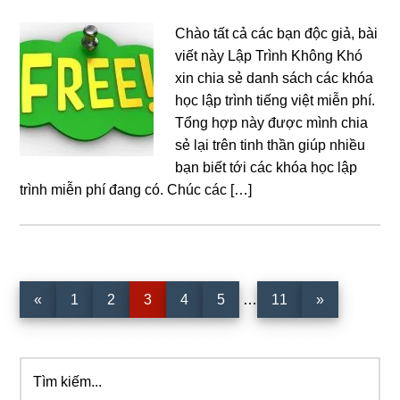
Chào tất cả các bạn độc giả, bài
viết này Lập Trình Không Khó
xin chia sẻ danh sách các khóa
học lập trình tiếng việt miễn phí.
Tổng hợp này được mình chia
sẻ lại trên tinh thần giúp nhiều
bạn biết tới các khóa học lập
trình miễn phí đang có. Chúc các […]
Interim
Trang
Trang
Trang
Trang
Trang
Trang
«
1
2
3
4
5
…
11
»
pages
omitted
Tìm
Sidebar
kiếm...