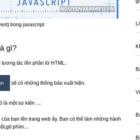
g
L
ent) trong javascript
là gì?
K
 tương tác lên phần tử HTML.
B
on
sẽ có những thông báo xuất hiện.
Vi
đó là một sự kiện …
B
g của bạn lên trang web ấy. Bạn có thể làm những hành
huột,gõ phím…
B