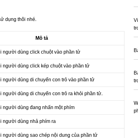
sử dụng thôi nhé.
V
t
Mô tả
B
hi người dùng click chuột vào phần tử
hi người dùng click kép chuột vào phần tử
Bà
hi người dùng di chuyển con trỏ vào phần tử
t
i người dùng di chuyển con trỏ ra khỏi phần tử.
W
hi người dùng đang nhấn một phím
ph
hi người dùng nhả phím ra
hi người dùng sao chép nội dung của phần tử