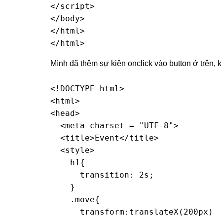
</script>

</body>

</html>

</html>
Mình đã thêm sự kiên onclick vào button ở trên, k
<!DOCTYPE html>

<html>

<head>

  <meta charset = "UTF-8">

  <title>Event</title>

  <style>

    h1{

      transition: 2s;

    }

    .move{

      transform:translateX(200px)
