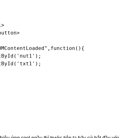
>

utton>

MContentLoaded",function(){

ById('nut1');

ById('txt1');



iệu ứng cool ngầu thì trước tiên ta hãy cứ bắt đầu với