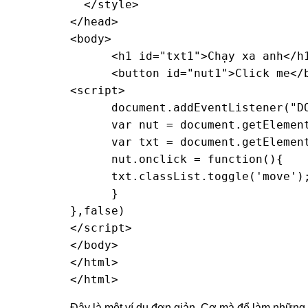
  </style>

</head>

<body>

      <h1 id="txt1">Chạy xa anh</h1
      <button id="nut1">Click me</b
<script>

      document.addEventListener("DO
      var nut = document.getElement
      var txt = document.getElement
      nut.onclick = function(){

      txt.classList.toggle('move');
      }

},false)

</script>

</body>

</html>

</html>
Đây là một ví dụ đơn giản. Cơ mà để làm những h