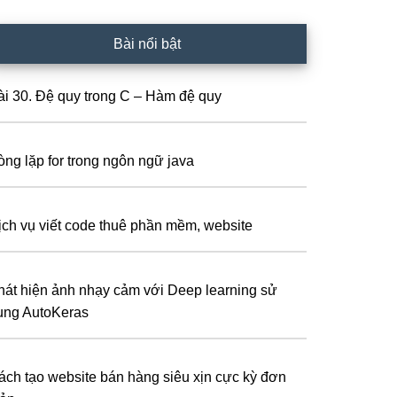
Bài nổi bật
ài 30. Đệ quy trong C – Hàm đệ quy
òng lặp for trong ngôn ngữ java
ịch vụ viết code thuê phần mềm, website
hát hiện ảnh nhạy cảm với Deep learning sử
ụng AutoKeras
ách tạo website bán hàng siêu xịn cực kỳ đơn