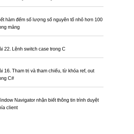
iết hàm đếm số lượng số nguyên tố nhỏ hơn 100
rong mảng
ài 22. Lệnh switch case trong C
i 16. Tham trị và tham chiếu, từ khóa ref, out
rong C#
indow Navigator nhận biết thông tin trình duyệt
ía client