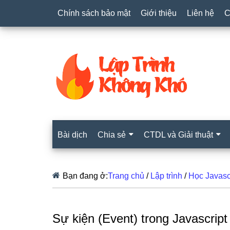
Chính sách bảo mật
Giới thiệu
Liên hệ
C
Bài dịch
Chia sẻ
CTDL và Giải thuật
Bạn đang ở:
Trang chủ
/
Lập trình
/
Học Javasc
Sự kiện (Event) trong Javascript