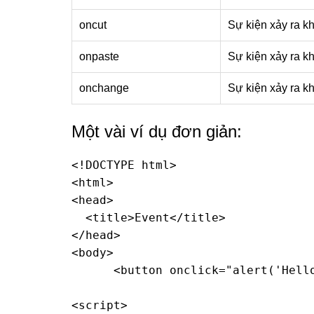
oncut
Sự kiện xảy ra k
onpaste
Sự kiện xảy ra k
onchange
Sự kiện xảy ra kh
Một vài ví dụ đơn giản:
<!DOCTYPE html>

<html>

<head>

  <title>Event</title>

</head>

<body>

      <button onclick="alert('Hello
<script>
