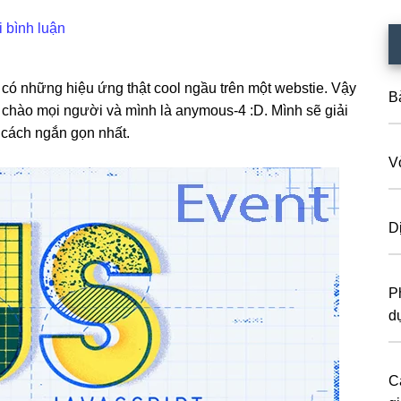
i bình luận
a có những hiệu ứng thật cool ngầu trên một webstie. Vậy
B
n chào mọi người và mình là anymous-4 :D. Mình sẽ giải
t cách ngắn gọn nhất.
V
D
P
d
C