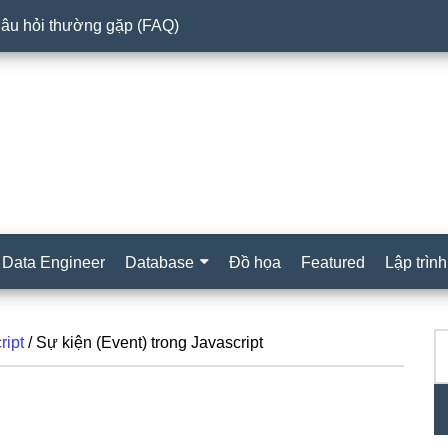
âu hỏi thường gặp (FAQ)
Data Engineer
Database
Đồ họa
Featured
Lập trình
T
S
ript
/
Sự kiện (Event) trong Javascript
ki
c