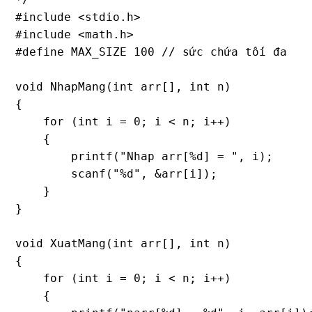
#include <stdio.h>

#include <math.h>

#define MAX_SIZE 100 // sức chứa tối đa

void NhapMang(int arr[], int n)

{

    for (int i = 0; i < n; i++)

    {

        printf("Nhap arr[%d] = ", i);

        scanf("%d", &arr[i]);

    }

}

void XuatMang(int arr[], int n)

{

    for (int i = 0; i < n; i++)

    {
