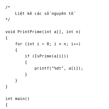
/*

    Liệt kê các số nguyên tố

*/

void PrintPrime(int a[], int n)

{

    for (int i = 0; i < n; i++)

    {

        if (IsPrime(a[i]))

        {

            printf("%dt", a[i]);

        }

    }

}

int main()

{
