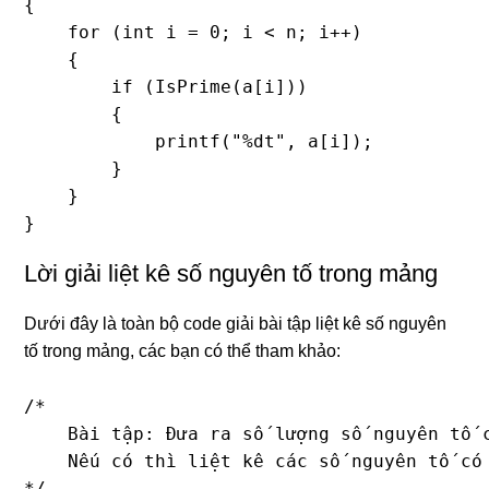
{

    for (int i = 0; i < n; i++)

    {

        if (IsPrime(a[i]))

        {

            printf("%dt", a[i]);

        }

    }

}
Lời giải liệt kê số nguyên tố trong mảng
Dưới đây là toàn bộ code giải bài tập liệt kê số nguyên
tố trong mảng, các bạn có thể tham khảo:
/*

    Bài tập: Đưa ra số lượng số nguyên tố c
    Nếu có thì liệt kê các số nguyên tố có 
*/
