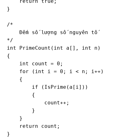
    return true;

}

/*

    Đếm số lượng số nguyên tố

*/

int PrimeCount(int a[], int n)

{

    int count = 0;

    for (int i = 0; i < n; i++)

    {

        if (IsPrime(a[i]))

        {

            count++;

        }

    }

    return count;

}
