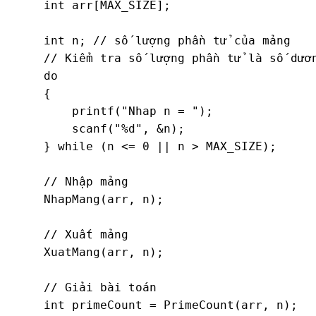
    int arr[MAX_SIZE];

    int n; // số lượng phần tử của mảng

    // Kiểm tra số lượng phần tử là số dươn
    do

    {

        printf("Nhap n = ");

        scanf("%d", &n);

    } while (n <= 0 || n > MAX_SIZE);

    // Nhập mảng

    NhapMang(arr, n);

    // Xuất mảng

    XuatMang(arr, n);

    // Giải bài toán

    int primeCount = PrimeCount(arr, n);
