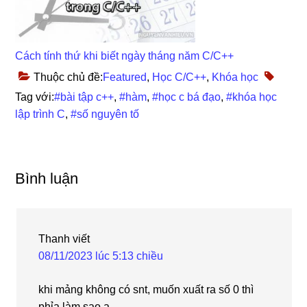
Cách tính thứ khi biết ngày tháng năm C/C++
Thuộc chủ đề:
Featured
,
Học C/C++
,
Khóa học
Tag với:
#bài tập c++
,
#hàm
,
#học c bá đạo
,
#khóa học
lập trình C
,
#số nguyên tố
Reader
Bình luận
Interactions
Thanh
viết
08/11/2023 lúc 5:13 chiều
khi mảng không có snt, muốn xuất ra số 0 thì
phỉa làm sao ạ