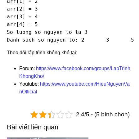
arr[1] = 2

arr[2] = 3

arr[3] = 4

arr[4] = 5

So luong so nguyen to la 3

Danh sach so nguyen to: 2       3       5
Theo dõi lập trình không khó tại:
Forum:
https://www.facebook.com/groups/LapTrinh
KhongKho/
Youtube:
https://www.youtube.com/HieuNguyenVa
nOfficial
2.4/5 - (5 bình chọn)
Bài viết liên quan