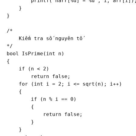
        printf("narr[%d] = %d", i, arr[i]);
    }

}

/*

    Kiểm tra số nguyên tố

*/

bool IsPrime(int n)

{

    if (n < 2)

        return false;

    for (int i = 2; i <= sqrt(n); i++)

    {

        if (n % i == 0)

        {

            return false;

        }

    }
