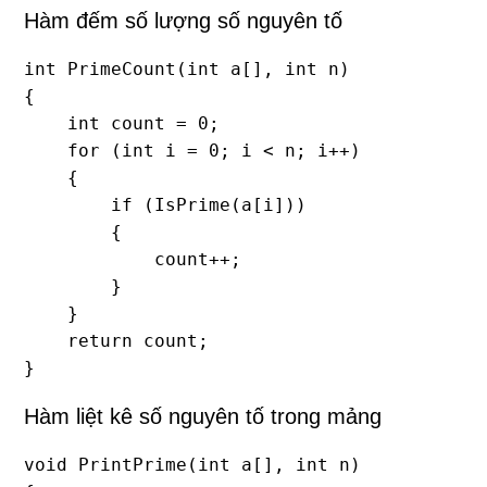
Hàm đếm số lượng số nguyên tố
int PrimeCount(int a[], int n)

{

    int count = 0;

    for (int i = 0; i < n; i++)

    {

        if (IsPrime(a[i]))

        {

            count++;

        }

    }

    return count;

}
Hàm liệt kê số nguyên tố trong mảng
void PrintPrime(int a[], int n)
