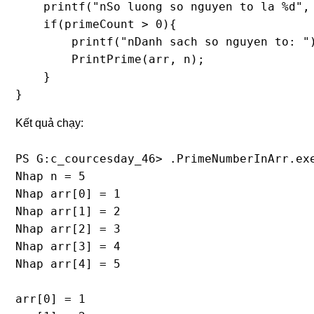
    printf("nSo luong so nguyen to la %d", 
    if(primeCount > 0){

        printf("nDanh sach so nguyen to: ")
        PrintPrime(arr, n);

    }

}
Kết quả chạy:
PS G:c_courcesday_46> .PrimeNumberInArr.exe
Nhap n = 5

Nhap arr[0] = 1

Nhap arr[1] = 2

Nhap arr[2] = 3

Nhap arr[3] = 4

Nhap arr[4] = 5

arr[0] = 1
