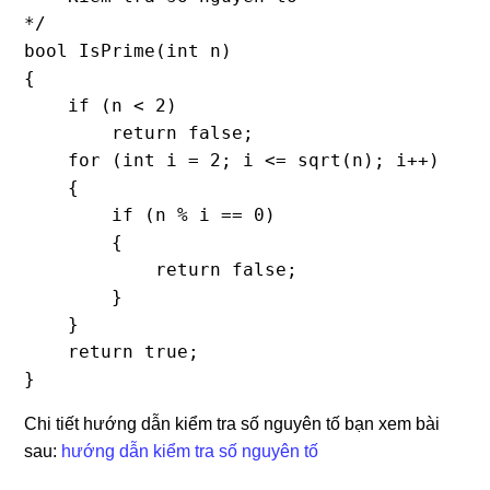
*/

bool IsPrime(int n)

{

    if (n < 2)

        return false;

    for (int i = 2; i <= sqrt(n); i++)

    {

        if (n % i == 0)

        {

            return false;

        }

    }

    return true;

}
Chi tiết hướng dẫn kiểm tra số nguyên tố bạn xem bài
sau:
hướng dẫn kiểm tra số nguyên tố