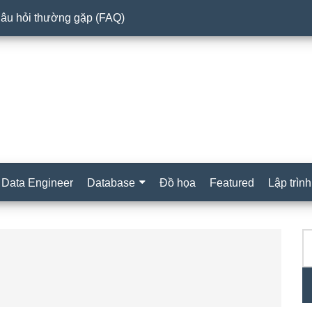
âu hỏi thường gặp (FAQ)
Data Engineer
Database
Đồ họa
Featured
Lập trình
T
S
ki
c