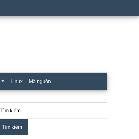
Linux
Mã nguồn
ìm
idebar
ếm...
hính