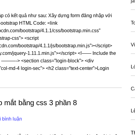
j
ập có kết quả như sau: Xây dựng form đăng nhập với
T
otstrap HTML Code: <link
pcdn.com/bootstrap/4.1.1/css/bootstrap.min.css”
strap-css”> <script
V
dn.com/bootstrap/4.1.1/js/bootstrap.min.js”></script>
ry.com/jquery-1.11.1.min.js”></script> <!—— Include the
 ———-> <section class=”login-block”> <div
L
”col-md-4 login-sec”> <h2 class=”text-center”>Login
C
p mắt bằng css 3 phần 8
L
i bình luận
T