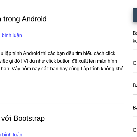
n trong Android
B
i bình luận
k
 lập trình Android thì các bạn đều tìm hiểu cách click
iệc gì đó ! Ví dụ như click button để xuất lên màn hình
C
 hạn. Vậy hôm nay các bạn hãy cùng Lập trình không khó
B
B
với Bootstrap
C
i bình luận