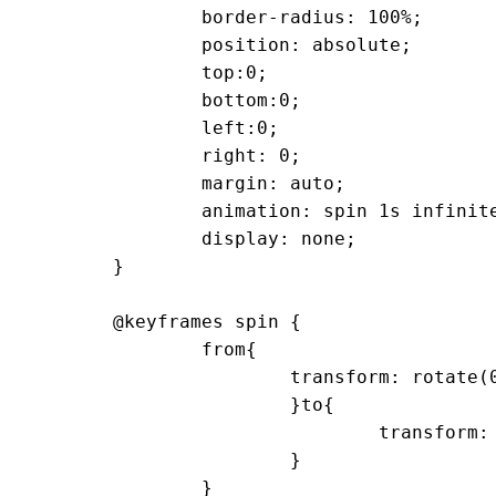
		border-radius: 100%;

		position: absolute;

		top:0;

		bottom:0;

		left:0;

		right: 0;

		margin: auto;

		animation: spin 1s infinite linear;

		display: none;

	}

	@keyframes spin {

		from{

			transform: rotate(0deg);

			}to{

				transform: rotate(360deg);

			}

		}
