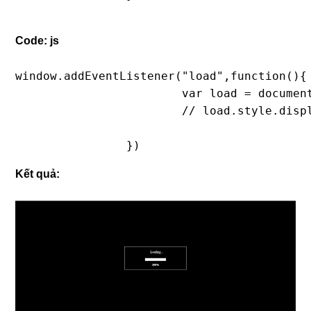
Code: js
window.addEventListener("load",function(){

			var load = document.querySelector('.load');

			// load.style.display = 'none';

		})
Kết quả: