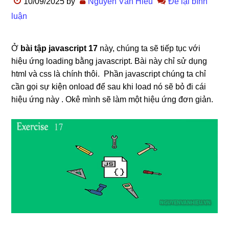
10/09/2025
by
Nguyễn Văn Hiếu
Để lại bình
luận
Ở
bài tập javascript 17
này, chúng ta sẽ tiếp tục với
hiệu ứng loading bằng javascript. Bài này chỉ sử dụng
html và css là chính thôi. Phần javascript chúng ta chỉ
cần gọi sự kiện onload để sau khi load nó sẽ bỏ đi cái
hiệu ứng này . Okê mình sẽ làm một hiệu ứng đơn giản.