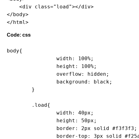
    <div class="load"></div> 

</body>

</html>
Code: css
body{

		width: 100%;

		height: 100%;

		overflow: hidden;

		background: black;

	}

	.load{

		width: 40px;

		height: 50px;

		border: 2px solid #f3f3f3;

		border-top: 3px solid #f25a4100;
