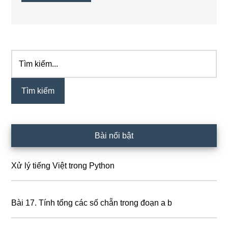
Tìm
Sidebar
kiếm...
chính
Bài nổi bật
Xử lý tiếng Việt trong Python
Bài 17. Tính tổng các số chẵn trong đoạn a b