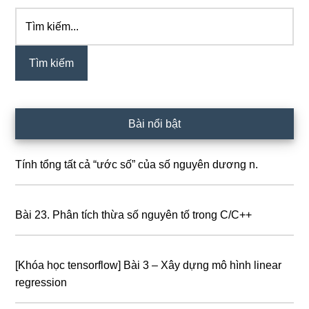
Tìm
Sidebar
kiếm...
chính
Bài nổi bật
Tính tổng tất cả “ước số” của số nguyên dương n.
Bài 23. Phân tích thừa số nguyên tố trong C/C++
[Khóa học tensorflow] Bài 3 – Xây dựng mô hình linear
regression