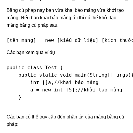
Bằng cú pháp này bạn vừa khai báo mảng vừa khởi tạo
mảng. Nếu bạn khai báo mảng rồi thì có thể khởi tạo
mảng bằng cú pháp sau.
[tên_mảng] = new [kiểu_dữ_liệu] [kích_thướ
Các bạn xem qua ví dụ
public class Test {

    public static void main(String[] args){
        int []a;//khai báo mảng

        a = new int [5];//khởi tạo mảng

    }

}
Các bạn có thể truy cập đến phần tử của mảng bằng cú
pháp: