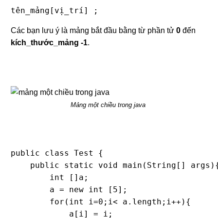
tên_mảng[vị_trí] ;
Các bạn lưu ý là mảng bắt đầu bằng từ phần tử
0
đến
kích_thước_mảng -1
.
Mảng một chiều trong java
public class Test {

    public static void main(String[] args){
        int []a;

        a = new int [5];

        for(int i=0;i< a.length;i++){

            a[i] = i;
