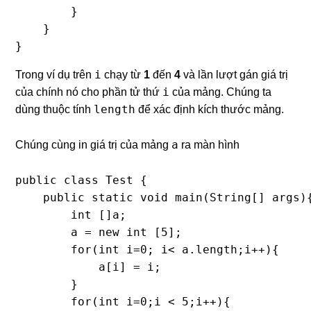
        }

    }

}
i
Trong ví dụ trên
chạy từ
1
đến
4
và lần lượt gán giá trị
i
của chính nó cho phần tử thứ
của mảng. Chúng ta
length
dùng thuộc tính
để xác định kích thước mảng.
a
Chúng cùng in giá trị của mảng
ra màn hình
public class Test {

    public static void main(String[] args){
        int []a;

        a = new int [5];

        for(int i=0; i< a.length;i++){

            a[i] = i;

        }

        for(int i=0;i < 5;i++){
