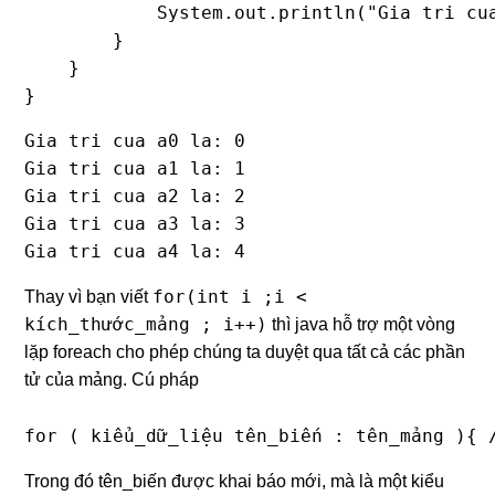
            System.out.println("Gia tri cua
        }

    }

}
Gia tri cua a0 la: 0

Gia tri cua a1 la: 1

Gia tri cua a2 la: 2

Gia tri cua a3 la: 3

Gia tri cua a4 la: 4
for(int i ;i <
Thay vì bạn viết
kích_thước_mảng ; i++)
thì java hỗ trợ một vòng
lặp foreach cho phép chúng ta duyệt qua tất cả các phần
tử của mảng. Cú pháp
for ( kiểu_dữ_liệu tên_biến : tên_mảng ){ 
Trong đó tên_biến được khai báo mới, mà là một kiểu