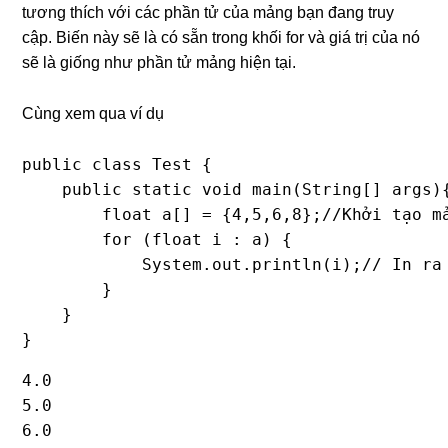
tương thích với các phần tử của mảng bạn đang truy
cập. Biến này sẽ là có sẵn trong khối for và giá trị của nó
sẽ là giống như phần tử mảng hiện tại.
Cùng xem qua ví dụ
public class Test {

    public static void main(String[] args){
        float a[] = {4,5,6,8};//Khởi tạo mả
        for (float i : a) {

            System.out.println(i);// In ra 
        }

    }

}
4.0

5.0

6.0
