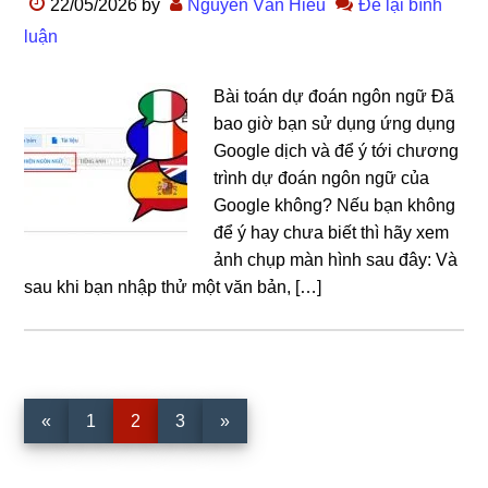
22/05/2026
by
Nguyễn Văn Hiếu
Để lại bình
luận
Bài toán dự đoán ngôn ngữ Đã
bao giờ bạn sử dụng ứng dụng
Google dịch và để ý tới chương
trình dự đoán ngôn ngữ của
Google không? Nếu bạn không
để ý hay chưa biết thì hãy xem
ảnh chụp màn hình sau đây: Và
sau khi bạn nhập thử một văn bản, […]
Trang
Trang
Trang
«
1
2
3
»