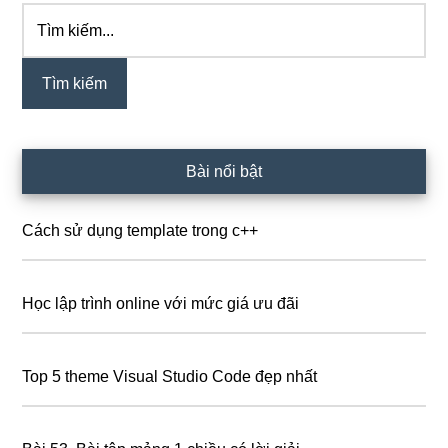
Tìm
Sidebar
kiếm...
chính
Bài nổi bật
Cách sử dụng template trong c++
Học lập trình online với mức giá ưu đãi
Top 5 theme Visual Studio Code đẹp nhất