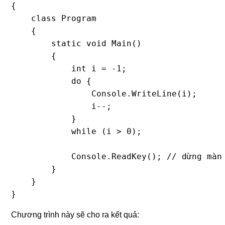
{

    class Program

    {

        static void Main()

        {

            int i = -1;

            do {

                Console.WriteLine(i);

                i--;

            }

            while (i > 0);

            Console.ReadKey(); // dừng màn 
        }

    }

}
Chương trình này sẽ cho ra kết quả: