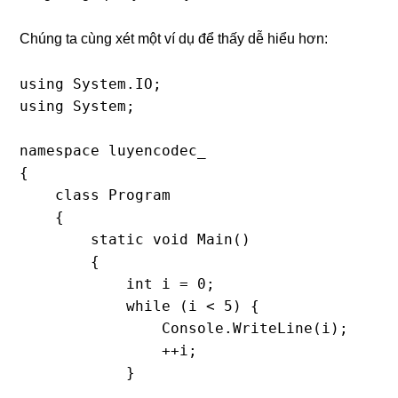
Chúng ta cùng xét một ví dụ để thấy dễ hiểu hơn:
using System.IO;

using System;

namespace luyencodec_

{

    class Program

    {

        static void Main()

        {

            int i = 0;

            while (i < 5) {

                Console.WriteLine(i);

                ++i;

            }
