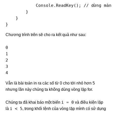
            Console.ReadKey(); // dừng màn 
        }

    }

}
Chương trình trên sẽ cho ra kết quả như sau:
0

1

2

3

4
Vẫn là bài toán in ra các số từ 0 cho tới nhỏ hơn 5
nhưng lần này chúng ta không dùng vòng lặp for.
i = 0
Chúng ta đã khai báo một biến
và điều kiện lặp
i < 5
là
, trong khối lệnh của vòng lặp mình có sử dụng