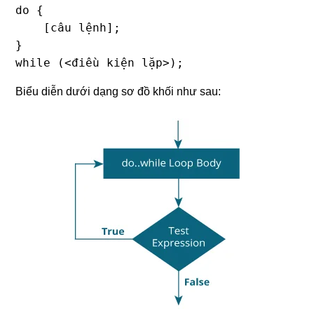
do {

    [câu lệnh];

}

while (<điều kiện lặp>);
Biểu diễn dưới dạng sơ đồ khối như sau: