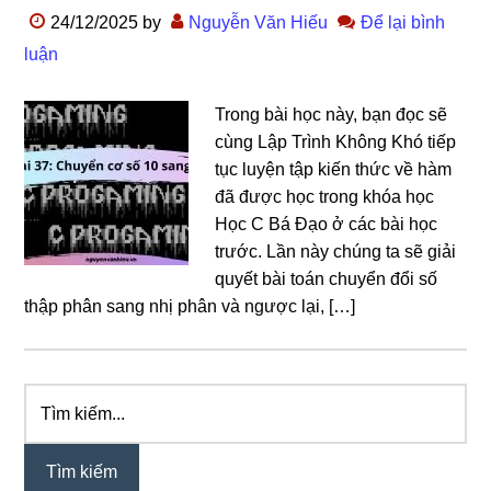
24/12/2025
by
Nguyễn Văn Hiếu
Để lại bình
luận
Trong bài học này, bạn đọc sẽ
cùng Lập Trình Không Khó tiếp
tục luyện tập kiến thức về hàm
đã được học trong khóa học
Học C Bá Đạo ở các bài học
trước. Lần này chúng ta sẽ giải
quyết bài toán chuyển đổi số
thập phân sang nhị phân và ngược lại, […]
Tìm
Sidebar
kiếm...
chính