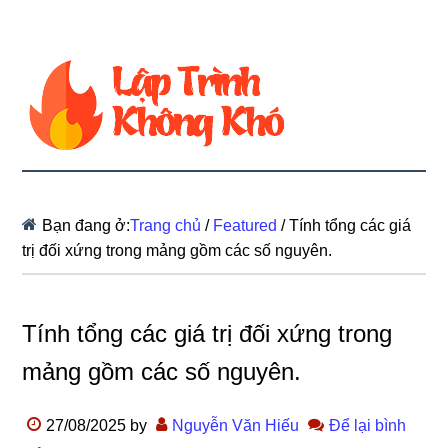
Bạn đang ở:
Trang chủ
/
Featured
/
Tính tổng các giá
trị đối xứng trong mảng gồm các số nguyên.
Tính tổng các giá trị đối xứng trong
mảng gồm các số nguyên.
27/08/2025
by
Nguyễn Văn Hiếu
Để lại bình