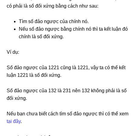
có phải là số đối xứng bằng cách như sau:
Tìm số đảo ngược của chính nó.
Nếu số đảo ngược bằng chính nó thì ta kết luận đó
chính là số đối xứng.
Ví dụ:
Số đảo ngược của 1221 cũng là 1221, vậy ta có thể kết
luận 1221 là số đối xứng.
Số đảo ngược của 132 là 231 nên 132 không phải là số
đối xứng.
Nếu bạn chưa biết cách tìm số đảo ngược thì có thể xem
tại đây
.