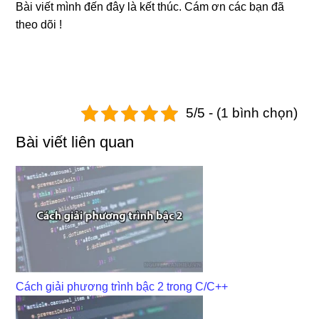
Bài viết mình đến đây là kết thúc. Cám ơn các bạn đã
theo dõi !
5/5 - (1 bình chọn)
Bài viết liên quan
Cách giải phương trình bậc 2 trong C/C++