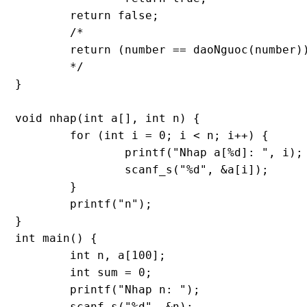
	return false;

	/*

	return (number == daoNguoc(number));

	*/

}

void nhap(int a[], int n) {

	for (int i = 0; i < n; i++) {

		printf("Nhap a[%d]: ", i);

		scanf_s("%d", &a[i]);

	}

	printf("n");

}

int main() {

	int n, a[100];

	int sum = 0;

	printf("Nhap n: ");

	scanf_s("%d", &n);
