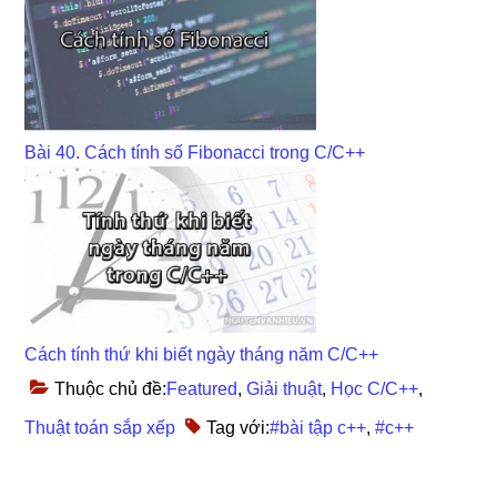
Bài 40. Cách tính số Fibonacci trong C/C++
Cách tính thứ khi biết ngày tháng năm C/C++
Thuộc chủ đề:
Featured
,
Giải thuật
,
Học C/C++
,
Thuật toán sắp xếp
Tag với:
#bài tập c++
,
#c++