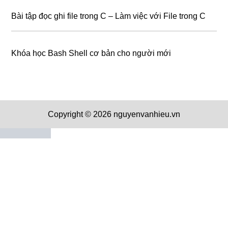
Bài tập đọc ghi file trong C – Làm việc với File trong C
Khóa học Bash Shell cơ bản cho người mới
Copyright © 2026 nguyenvanhieu.vn