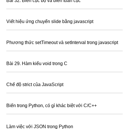
Bài 32. Biến cục bộ và biến toàn cục
Viết hiệu ứng chuyển slide bằng javascript
Phương thức setTimeout và setInterval trong javascript
Bài 29. Hàm kiểu void trong C
Chế độ strict của JavaScript
Biến trong Python, có gì khác biệt với C/C++
Làm việc với JSON trong Python