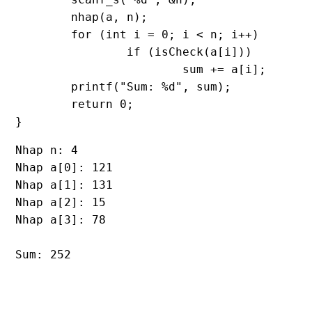
	nhap(a, n);

	for (int i = 0; i < n; i++)

		if (isCheck(a[i]))

			sum += a[i];

	printf("Sum: %d", sum);

	return 0;

Nhap n: 4

Nhap a[0]: 121

Nhap a[1]: 131

Nhap a[2]: 15

Nhap a[3]: 78

Sum: 252