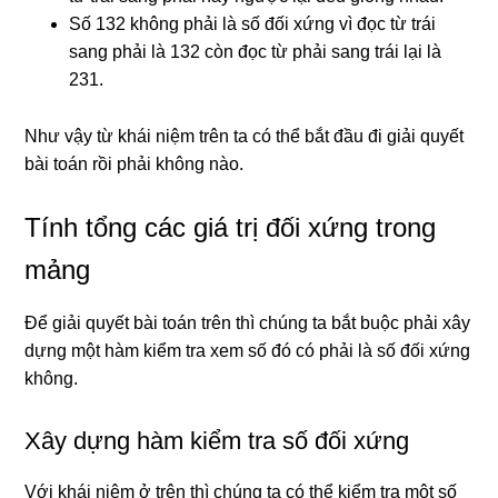
Số 132 không phải là số đối xứng vì đọc từ trái
sang phải là 132 còn đọc từ phải sang trái lại là
231.
Như vậy từ khái niệm trên ta có thể bắt đầu đi giải quyết
bài toán rồi phải không nào.
Tính tổng các giá trị đối xứng trong
mảng
Để giải quyết bài toán trên thì chúng ta bắt buộc phải xây
dựng một hàm kiểm tra xem số đó có phải là số đối xứng
không.
Xây dựng hàm kiểm tra số đối xứng
Với khái niệm ở trên thì chúng ta có thể kiểm tra một số